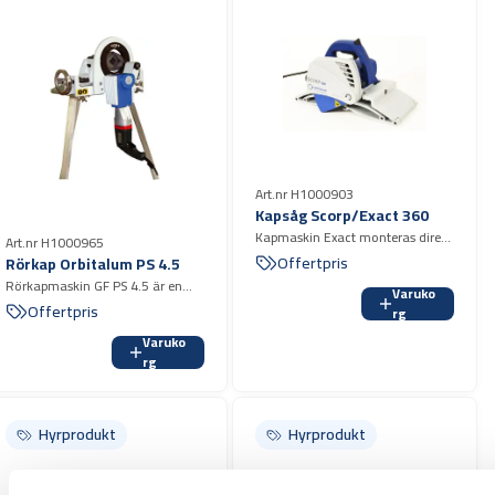
Art.nr H1000903
Kapsåg Scorp/Exact 360
Kapmaskin Exact monteras direkt
Art.nr H1000965
på röret, sågklingan sitter
Offertpris
Rörkap Orbitalum PS 4.5
automatiskt rätt och behöver ej
Rörkapmaskin GF PS 4.5 är en
Varuko
justeras.
kompakt och lätt eldriven
Offertpris
rg
rörkapmaskin för kapning av i
Varuko
första hand tunnväggiga rostfria
rg
rör.
Hyrprodukt
Hyrprodukt