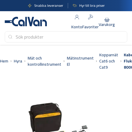
Hoppa
Snabba leveranser
Hyr till bra priser
till
innehåll
Varukorg
Konto
Favoriter
Kopparnät
Kab
Mät och
Mätinstrument
Hem
Hyra
Cat6 och
Fluk
kontrollinstrument
El
Cat9
800