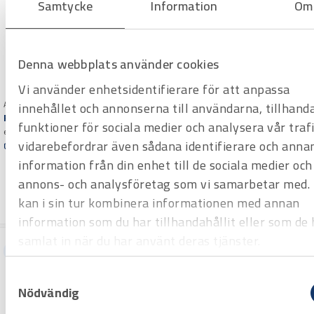
Samtycke
Information
Om
Denna webbplats använder cookies
Vi använder enhetsidentifierare för att anpassa
Art.nr H1010419
innehållet och annonserna till användarna, tillhand
Röravskärare 50-160 mm
funktioner för sociala medier och analysera vår trafi
Art.nr H1000901
elektriskt stativ
Kapsåg Exact 200
vidarebefordrar även sådana identifierare och anna
Offertpris
För stål, koppar, rostfritt, gjutjärn
information från din enhet till de sociala medier och
Varuko
och plast 15-200 mm, godstj. 8
Offertpris
rg
annons- och analysföretag som vi samarbetar med.
mm stål, plast 12 mm.
Varuko
kan i sin tur kombinera informationen med annan
rg
information som du har tillhandahållit eller som de 
samlat in när du har använt deras tjänster.
Hyrprodukt
Samtyckesval
Nödvändig