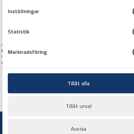
Inställningar
Statistik
Art.nr H1000953
Rörkap Rems Cento RF set
Marknadsföring
REMS Cento RF Set.
Rörkapningsmaskin speciellt
Offertpris
framtagen för snabb, rätvinklig
Varuko
kapning av svetsade
rg
avloppsrör/stuprör i rostfritt stål
Tillåt alla
Tillåt urval
Avvisa