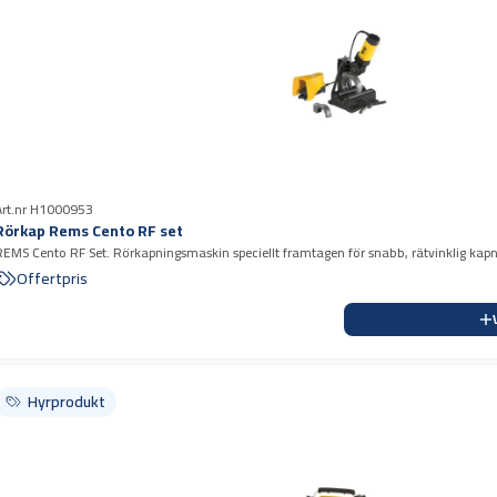
Art.nr H1000953
Rörkap Rems Cento RF set
REMS Cento RF Set. Rörkapningsmaskin speciellt framtagen för snabb, rätvinklig kap
vloppsrör/stuprör i rostfritt stål
Offertpris
Hyrprodukt