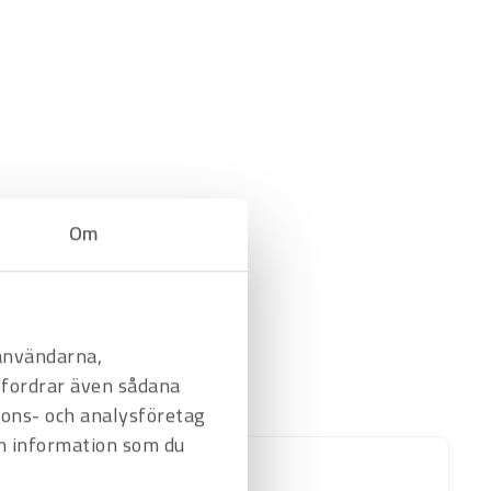
Om
 användarna,
befordrar även sådana
nnons- och analysföretag
n information som du