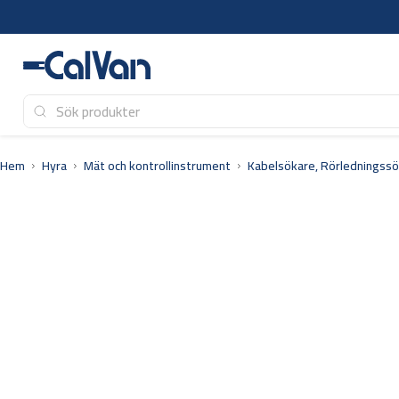
Hoppa
till
innehåll
Hem
Hyra
Mät och kontrollinstrument
Kabelsökare, Rörledningss