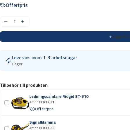
Offertpris
L
i
Lägg till 
n
j
e
Leverans inom 1-3 arbetsdagar
s
I lager
ö
k
S
Tillbehör till produkten
e
e
Ledningssändare Ridgid ST-510
k
Art.nr
H3108621
t
Offertpris
e
c
Signalklämma
Art.nr
H3108622
h