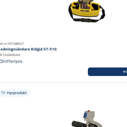
Art.nr H3108621
Ledningssändare Ridgid ST-510
ill Linjesökare
Offertpris
Hyrprodukt