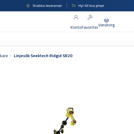
Snabba leveranser
Hyr till bra priser
Varukorg
Konto
Favoriter
ökare
Linjesök Seektech Ridgid SR20