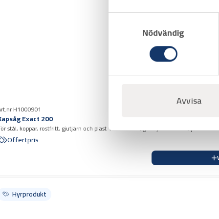
Samtyckesval
Nödvändig
Avvisa
Art.nr H1000901
Kapsåg Exact 200
För stål, koppar, rostfritt, gjutjärn och plast 15-200 mm, godstj. 8 mm stål, plast 12 
Offertpris
Hyrprodukt