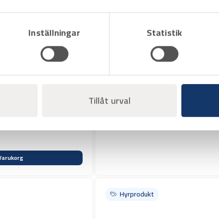
Inställningar
Statistik
Art.nr H1000920
Rörrulle till Scorp/Exact
Tillåt urval
Stor dubbel – passar 220/360
Offertpris
mm.
Varukorg
Hyrprodukt