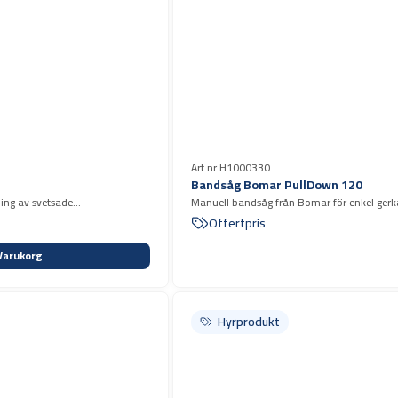
Art.nr H1000330
Bandsåg Bomar PullDown 120
ning av svetsade
Manuell bandsåg från Bomar för enkel gerka
120 mm.
Offertpris
Varukorg
Hyrprodukt