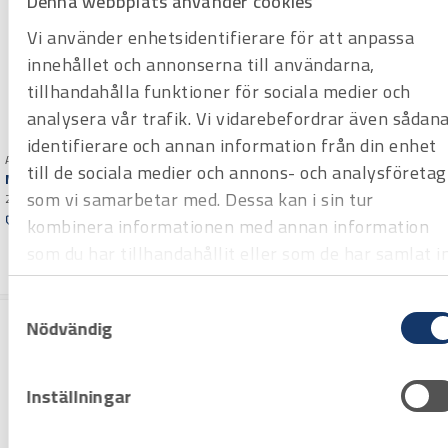
Denna webbplats använder cookies
Vi använder enhetsidentifierare för att anpassa
innehållet och annonserna till användarna,
tillhandahålla funktioner för sociala medier och
analysera vår trafik. Vi vidarebefordrar även sådan
Art.nr 3101526
Meterstock Longlife Plus
identifierare och annan information från din enhet
Wiha
Art.nr 3101525
till de sociala medier och annons- och analysföretag
2 m
Meterstock Hultafors 59
som vi samarbetar med. Dessa kan i sin tur
Offertpris
2 m
Offertpris
kombinera informationen med annan information
Varuko
rg
som du har tillhandahållit eller som de har samlat i
Varuko
rg
när du har använt deras tjänster.
Samtyckesval
Nödvändig
Inställningar