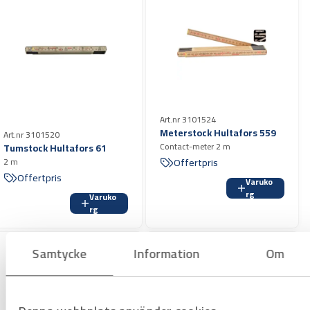
Art.nr 3101524
Meterstock Hultafors 559
Art.nr 3101520
Contact-meter 2 m
Tumstock Hultafors 61
2 m
Offertpris
Offertpris
Varuko
rg
Varuko
rg
Samtycke
Information
Om