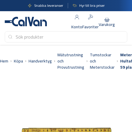
Hoppa
Snabba leveranser
Hyr till bra priser
till
innehåll
Varukorg
Konto
Favoriter
Mätutrustning
Tumstockar
Meter
Hem
Köpa
Handverktyg
och
och
Hulta
Provutrustning
Meterstockar
59 pla