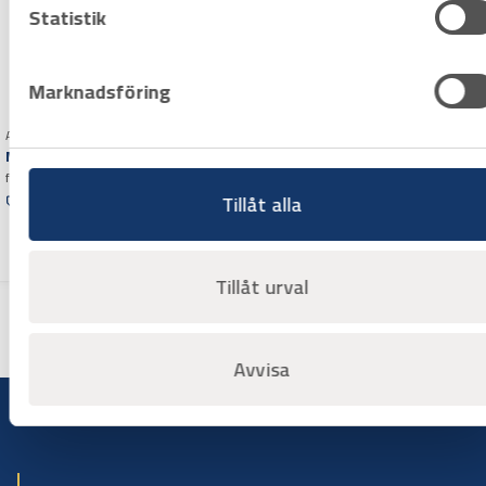
Statistik
Marknadsföring
Art.nr 3101529
Meterstock Hultafors 59-
2.4-12
Art.nr 3101528
2,4 m
Meterstock Wiha ledad
Offertpris
for elektriker, 2 m
Tillåt alla
Offertpris
Varuko
rg
Varuko
rg
Tillåt urval
Avvisa