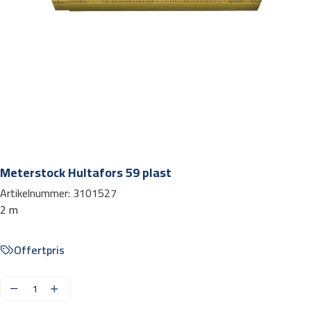
Meterstock Hultafors 59 plast
Artikelnummer:
3101527
2 m
Offertpris
M