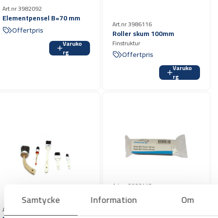
Art.nr 3982092
Elementpensel B=70 mm
Art.nr 3986116
Offertpris
Roller skum 100mm
Finstruktur
Varuko
rg
Offertpris
Varuko
rg
Art.nr 3986115
Roller 100mm
Samtycke
Information
Om
Offertpris
Art.nr 3982095