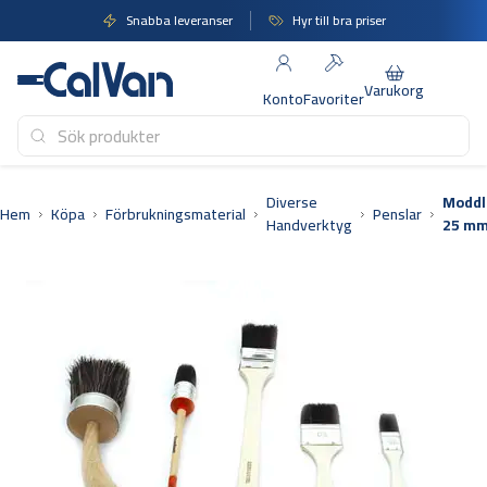
Hoppa
Snabba leveranser
Hyr till bra priser
till
innehåll
Varukorg
Konto
Favoriter
Diverse
Moddl
Hem
Köpa
Förbrukningsmaterial
Penslar
Handverktyg
25 m