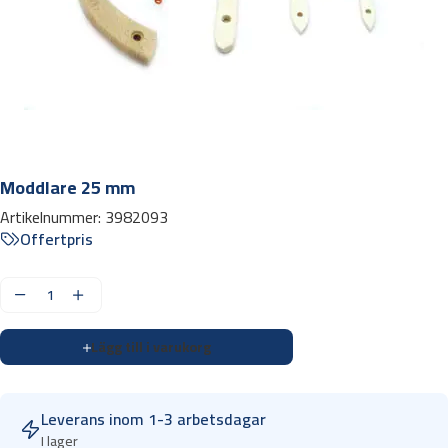
Moddlare 25 mm
Artikelnummer:
3982093
Offertpris
M
o
Lägg till i varukorg
d
d
l
Leverans inom 1-3 arbetsdagar
a
I lager