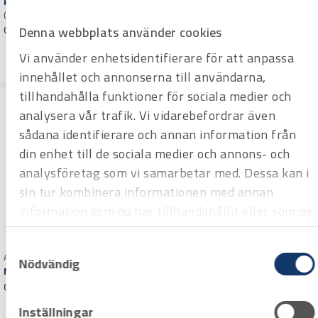
PENSEL anstrykare diam 30
Varuko
(rund)
rg
Denna webbplats använder cookies
Offertpris
Varuko
Vi använder enhetsidentifierare för att anpassa
rg
innehållet och annonserna till användarna,
tillhandahålla funktioner för sociala medier och
analysera vår trafik. Vi vidarebefordrar även
sådana identifierare och annan information från
din enhet till de sociala medier och annons- och
analysföretag som vi samarbetar med. Dessa kan i
sin tur kombinera informationen med annan
information som du har tillhandahållit eller som de
har samlat in när du har använt deras tjänster.
Samtyckesval
Art.nr 3982097
Nödvändig
Moddlare 50 mm
Art.nr 3984090
Offertpris
Universalolja CRC 5-56
spray, 500 ml
Inställningar
Varuko