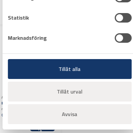
rg
Offertpris
Varuko
Statistik
rg
Marknadsföring
Tillåt alla
Tillåt urval
Art.nr 3982110
HORNSUGGA 60 mm
med plastskaft
Avvisa
Offertpris
Varuko
rg