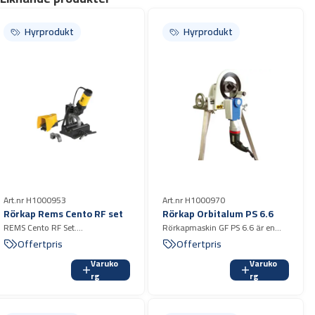
Hyrprodukt
Hyrprodukt
Art.nr H1000953
Art.nr H1000970
Rörkap Rems Cento RF set
Rörkap Orbitalum PS 6.6
REMS Cento RF Set.
Rörkapmaskin GF PS 6.6 är en
Rörkapningsmaskin speciellt
kompakt och lätt eldriven
Offertpris
Offertpris
framtagen för snabb, rätvinklig
rörkapmaskin för kapning av i
Varuko
Varuko
kapning av svetsade
första hand tunnväggiga rostfria
rg
rg
avloppsrör/stuprör i rostfritt stål
rör.