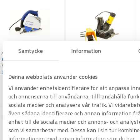
Samtycke
Information
Art.nr H1000900
Kapsåg Scorp/Exact 220
Art.nr H1000951
Stål, koppar, rostfritt, gjutjärn,
Rörkap Rems Cento
plast Kapar 20-220 mm, godstj. 8
Offertpris
Lätt, mobil kompaktmaskin.
Denna webbplats använder cookies
mm stål, plast 12 mm
Universell för kapning och
Varuko
Offertpris
gradning av rör.
Vi använder enhetsidentifierare för att anpassa inn
rg
Varuko
och annonserna till användarna, tillhandahålla funk
rg
sociala medier och analysera vår trafik. Vi vidarebef
även sådana identifierare och annan information frå
Hyrprodukt
enhet till de sociala medier och annons- och analys
som vi samarbetar med. Dessa kan i sin tur kombine
informationen med annan information som du har