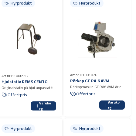
Hyrprodukt
Hyrprodukt
Art.nr H1001076
Art.nr H1000952
Rörkap GF RA 6 AVM
Hjulstativ REMS CENTO
Rörkapmaskin GF RA6 AVM är en
Originalstativ på hjul anpassat till
kraftig och robust eldriven
RemsCento
Offertpris
Offertpris
rörkapmaskiner för kapning av rör
Varuko
Varuko
i stål, syrafast stål, gjutjärn,
rg
rg
aluminium, koppar och plast.
automatisk matning
Hyrprodukt
Hyrprodukt