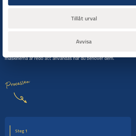
Tillåt urval
Bygg på dina villkor
Hyr när du behöver det
Avvisa
Hyr utrustning när arbetet kräver det, utan att binda kapital
eller hantera underhåll. Du väljer period, vi ser till att
maskinerna är redo att användas när du behöver dem.
Processen
Steg 1