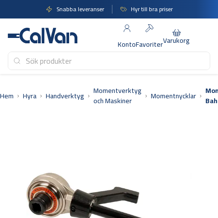
Hoppa
Snabba leveranser
Hyr till bra priser
till
innehåll
Varukorg
Konto
Favoriter
Momentverktyg
Mom
Hem
Hyra
Handverktyg
Momentnycklar
och Maskiner
Bah