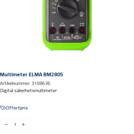
Multimeter ELMA BM2805
Artikelnummer:
3108636
Digital säkerhetsmultimeter
Offertpris
M