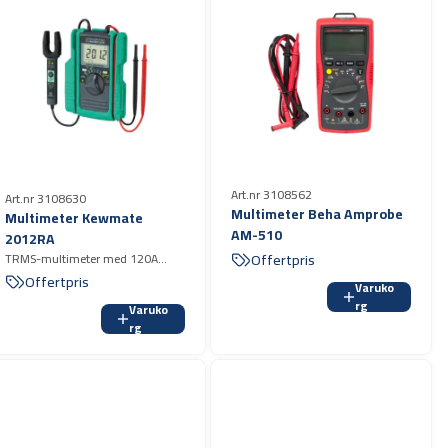
Art.nr 3108562
Art.nr 3108630
Multimeter Beha Amprobe
Multimeter Kewmate
AM-510
2012RA
Offertpris
TRMS-multimeter med 120A
AC/DC öppen strömtång
Offertpris
Varuko
rg
Varuko
rg