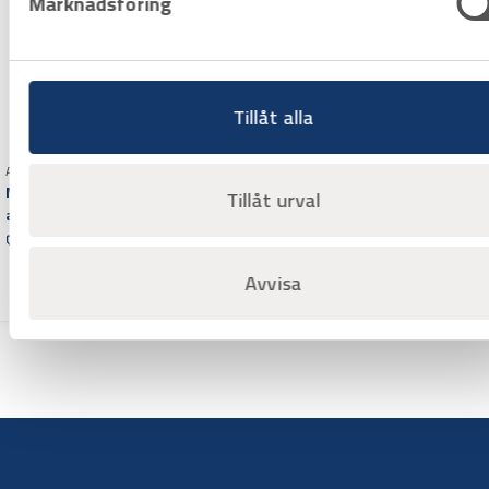
Marknadsföring
Tillåt alla
Art.nr 3108620
Multimeter/Spänningsprov
Tillåt urval
are Elma X One
Offertpris
Varuko
Avvisa
rg