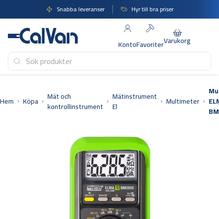
Hoppa
Snabba leveranser
Hyr till bra priser
till
innehåll
Varukorg
Konto
Favoriter
Mu
Mät och
Mätinstrument
Hem
Köpa
Multimeter
EL
kontrollinstrument
El
BM