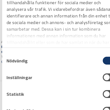
tillhandahålla funktioner för sociala medier och
analysera vår trafik. Vi vidarebefordrar även sådan
identifierare och annan information från din enhet ti
de sociala medier och annons- och analysföretag so
samarbetar med. Dessa kan i sin tur kombinera
informationen med annan information som du har
tillhandahållit eller som de har samlat in när du har
Art.nr 3108634
Art.nr 3108592
Processmultimeter Elma
Multimeter &
använt deras tjänster.
6600
Isolationstestare Elma
Samtyckesval
True RMS
DT5500A
KAT IV
Nödvändig
Offertpris
Offertpris
Varuko
Varuko
rg
rg
Inställningar
Statistik