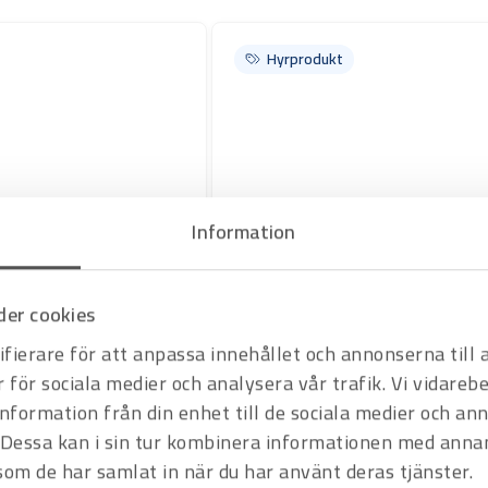
Hyrprodukt
Information
er cookies
Art.nr H1000965
enkel användning.
Rörkap Orbitalum PS 4.5
fierare för att anpassa innehållet och annonserna till
Rörkapmaskin GF PS 4.5 är en kompakt och l
r för sociala medier och analysera vår trafik. Vi vidare
rostfria rör.
Offertpris
Varukorg
information från din enhet till de sociala medier och a
Dessa kan i sin tur kombinera informationen med anna
 som de har samlat in när du har använt deras tjänster.