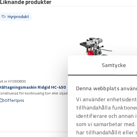
Liknande produkter
Hyrprodukt
Samtycke
Art.nr H1000800
Håltagningsmaskin Ridgid HC-450
Denna webbplats använd
Konstruerad för kontinuerlig torr eller oljad håltagning Reglage på båda sidorna för 
Vi använder enhetsidenti
Offertpris
tillhandahålla funktione
identifierare och annan 
som vi samarbetar med. 
har tillhandahållit eller