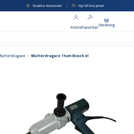
Snabba leveranser
Hyr till bra priser
Varukorg
Konto
Favoriter
Mutterdragare
Mutterdragare 1tum Bosch el