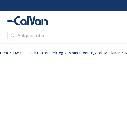
Hoppa
till
innehåll
Hem
Hyra
El och Batteriverktyg
Momentverktyg och Maskiner