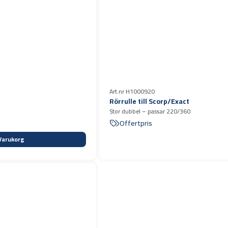
Art.nr H1000920
Rörrulle till Scorp/Exact
Stor dubbel – passar 220/360
Offertpris
Varukorg