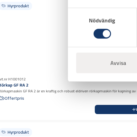
Hyrprodukt
Samtyckesval
Nödvändig
Avvisa
Art.nr H1001012
Rörkap GF RA 2
Rörkapmaskin GF RA 2 är en kraftig och robust eldriven rörkapmaskin för kapning av rör 
aluminium, koppar och plast.
Offertpris
Hyrprodukt