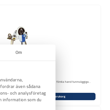
Om
 användarna,
ätt eldriven rörkapmaskin för kapning av i första hand tunnväggiga
befordrar även sådana
nnons- och analysföretag
Varukorg
n information som du