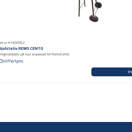
Art.nr H1000952
Hjulstativ REMS CENTO
Originalstativ på hjul anpassat till RemsCento
Offertpris