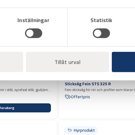
Hyrprodukt
Inställningar
Statistik
Tillåt urval
Art.nr H1002010
Sticksåg Fein STS 325 R
i stål, syrafast stål, gjutjärn,
Fein sticksåg för rör och profiler som klarar
diameter mellan 80-400 mm Luftdriven
Offertpris
Varukorg
Hyrprodukt