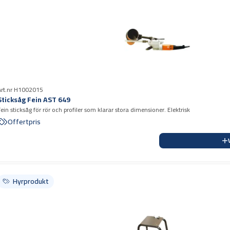
Art.nr H1002015
Sticksåg Fein AST 649
Fein sticksåg för rör och profiler som klarar stora dimensioner. Elektrisk
Offertpris
Hyrprodukt