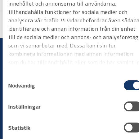
innehållet och annonserna till användarna,
rg
placeholder="Översättning" data-
ved="2ahUKEwiA7MHMirCSAxW8
tillhandahålla funktioner för sociala medier och
FRAIHa4NMqgQ3ewLegQIDBAW"
analysera vår trafik. Vi vidarebefordrar även sådan
aria-label="Översatt text: Fiber-
Deck®-plattform – 1,65 m längd
identifierare och annan information från din enhet
med lucka – MiTOWER PLUS">
till de sociala medier och annons- och analysföretag
<span class="Y2IQFc"
lang="sv">Fiber-Deck®-plattform
som vi samarbetar med. Dessa kan i sin tur
– 1,65 m längd med lucka –
kombinera informationen med annan information
MiTOWER PLUS</span></pre>
som du har tillhandahållit eller som de har samlat i
när du har använt deras tjänster.
Bygg på dina villkor
Hyr när du behöver det
Samtyckesval
Nödvändig
Hyr utrustning när arbetet kräver det, utan att binda kapital
eller hantera underhåll. Du väljer period, vi ser till att
Inställningar
maskinerna är redo att användas när du behöver dem.
Statistik
Processen