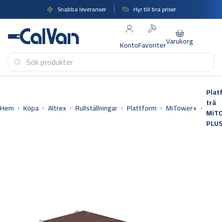
Hoppa
Snabba leveranser
Hyr till bra priser
till
innehåll
Varukorg
Konto
Favoriter
Plat
trä
Hem
Köpa
Altrex
Rullställningar
Plattform
MiTower+
MiT
PLU