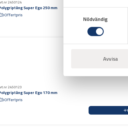
Art.nr 2450124
Polygriptång Super Ego 250 mm
Samtyckesval
Offertpris
Nödvändig
Avvisa
Art.nr 2450123
Polygriptång Super Ego 170 mm
Offertpris