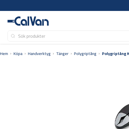
Hoppa
till
innehåll
Hem
Köpa
Handverktyg
Tänger
Polygriptång
Polygriptång 