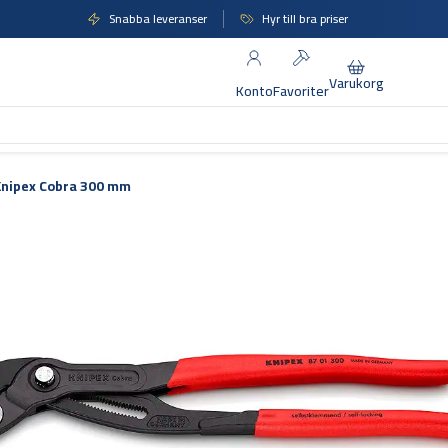
Snabba leveranser
Hyr till bra priser
Varukorg
Konto
Favoriter
Knipex Cobra 300 mm