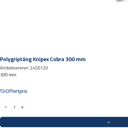
Polygriptång Knipex Cobra 300 mm
Artikelnummer:
2450120
300 mm
Offertpris
P
o
Lägg till 
l