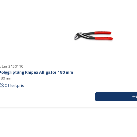
Art.nr 2450110
Polygriptång Knipex Alligator 180 mm
180 mm
Offertpris