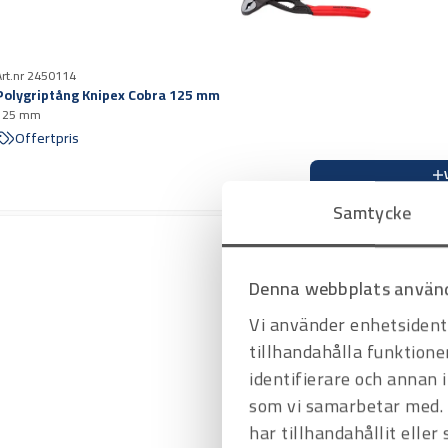
Art.nr 2450114
Polygriptång Knipex Cobra 125 mm
125 mm
Offertpris
Samtycke
Denna webbplats använd
Vi använder enhetsidenti
tillhandahålla funktione
identifierare och annan 
som vi samarbetar med. 
har tillhandahållit eller