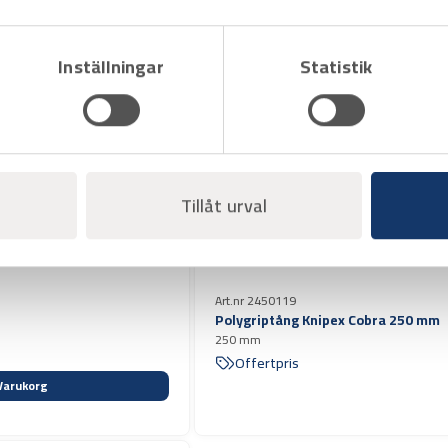
Rör -och polygriptång Knipex 400 
Alligator XL, 400 mm
Offertpris
Inställningar
Statistik
Varukorg
Tillåt urval
Art.nr 2450119
Polygriptång Knipex Cobra 250 mm
250 mm
Offertpris
Varukorg