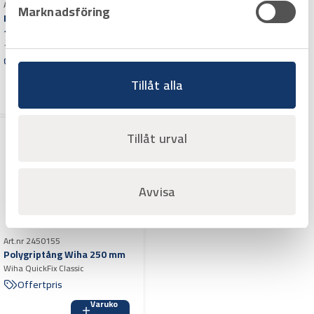
125 mm
Art.nr 2450116
Marknadsföring
125 mm
Polygriptång Knipex Cobra
Offertpris
180 mm
180 mm
Varuko
Offertpris
rg
Tillåt alla
Varuko
rg
Tillåt urval
Avvisa
Art.nr 2450155
Polygriptång Wiha 250 mm
Wiha QuickFix Classic
Offertpris
Varuko