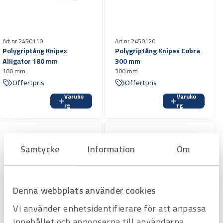
Kapacitet för rör tum (diameter): 3 1/2 Ø tum
Kapacitet för rör (diameter): 90 Ø mm
Vikt netto: 1190 g
Art.nr 2450110
Art.nr 2450120
Längd: 400 mm
Polygriptång Knipex
Polygriptång Knipex Cobra
Alligator 180 mm
300 mm
180 mm
300 mm
Offertpris
Offertpris
Varuko
Varuko
rg
rg
Samtycke
Information
Om
Denna webbplats använder cookies
Vi använder enhetsidentifierare för att anpassa
innehållet och annonserna till användarna,