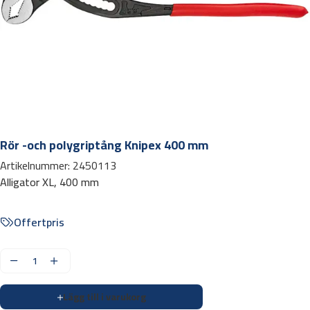
Rör -och polygriptång Knipex 400 mm
Artikelnummer:
2450113
Alligator XL, 400 mm
Offertpris
R
ö
Lägg till i varukorg
r