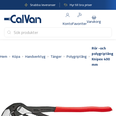
Hoppa
Snabba leveranser
Hyr till bra priser
till
innehåll
Varukorg
Konto
Favoriter
Rör -och
polygriptång
Hem
Köpa
Handverktyg
Tänger
Polygriptång
Knipex 400
mm