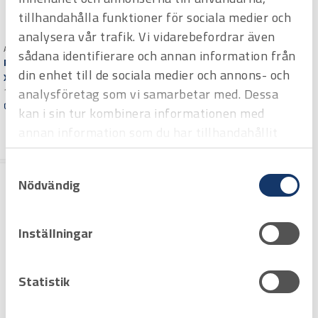
tillhandahålla funktioner för sociala medier och
Art.nr 2450112
Polygriptång Knipex
analysera vår trafik. Vi vidarebefordrar även
Alligator 300 mm
Art.nr 2450109
sådana identifierare och annan information från
300 mm
Polygriptång Knipex Cobra
din enhet till de sociala medier och annons- och
Offertpris
XS 100 mm
analysföretag som vi samarbetar med. Dessa
100 mm
Varuko
rg
Offertpris
kan i sin tur kombinera informationen med
Varuko
annan information som du har tillhandahållit
rg
eller som de har samlat in när du har använt
Samtyckesval
deras tjänster.
Nödvändig
Inställningar
Statistik
Art.nr 2450114
Polygriptång Knipex Cobra