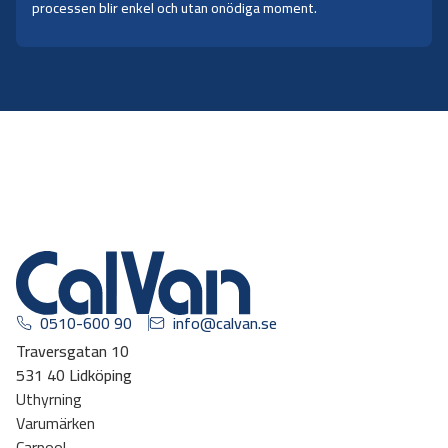
processen blir enkel och utan onödiga moment.
0510-600 90
info@calvan.se
Traversgatan 10
531 40 Lidköping
Uthyrning
Varumärken
Carpool