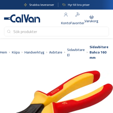
Hoppa
Snabba leveranser
Hyr till bra priser
till
innehåll
Varukorg
Konto
Favoriter
Sidavbitare
Sidavbitare
Hem
Köpa
Handverktyg
Avbitare
Bahco 160
El
mm