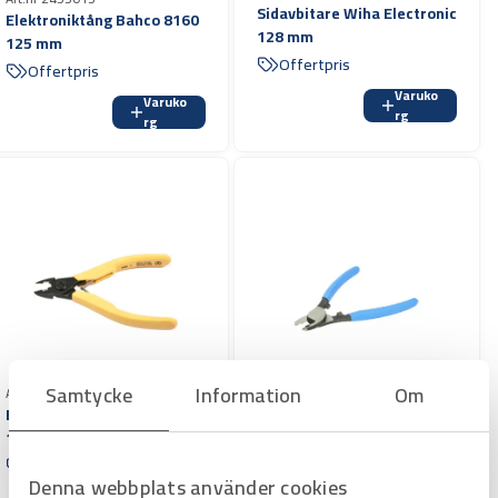
Sidavbitare Wiha Electronic
Elektroniktång Bahco 8160
128 mm
125 mm
Offertpris
Offertpris
Varuko
Varuko
rg
rg
Samtycke
Information
Om
Art.nr 2453014
Art.nr 2453164
Elekroniktång Bahco 8160J
Kabelsax/avbitare CC22
125 mm
Offertpris
Offertpris
Denna webbplats använder cookies
Varuko
Varuko