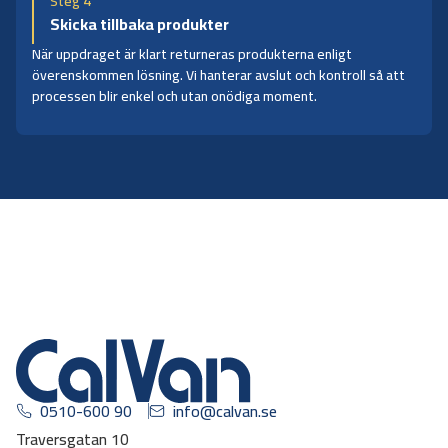
Steg 4
Skicka tillbaka produkter
När uppdraget är klart returneras produkterna enligt
överenskommen lösning. Vi hanterar avslut och kontroll så att
processen blir enkel och utan onödiga moment.
0510-600 90
info@calvan.se
Traversgatan 10