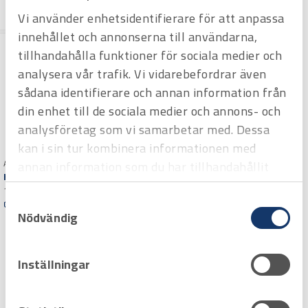
rg
rg
Vi använder enhetsidentifierare för att anpassa
innehållet och annonserna till användarna,
tillhandahålla funktioner för sociala medier och
analysera vår trafik. Vi vidarebefordrar även
sådana identifierare och annan information från
din enhet till de sociala medier och annons- och
analysföretag som vi samarbetar med. Dessa
kan i sin tur kombinera informationen med
annan information som du har tillhandahållit
Art.nr 2453169
Kabeltång Knipex 160 mm
eller som de har samlat in när du har använt
160 mm
Samtyckesval
deras tjänster.
Offertpris
Nödvändig
Varuko
rg
Art.nr 2453165
Installationstång Wiha
Inställningar
TriCut
Professional VDE. L=170 mm
Offertpris