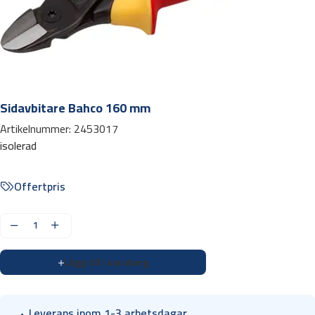
Sidavbitare Bahco 160 mm
Artikelnummer:
2453017
isolerad
Offertpris
S
i
Lägg till i varukorg
d
a
v
Leverans inom 1-3 arbetsdagar