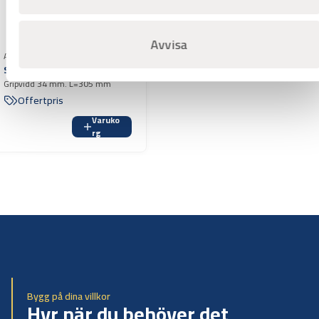
Avvisa
Art.nr 2300173
Skiftnyckel Bahco 8073
Gripvidd 34 mm. L=305 mm
Offertpris
Varuko
rg
Bygg på dina villkor
Hyr när du behöver det