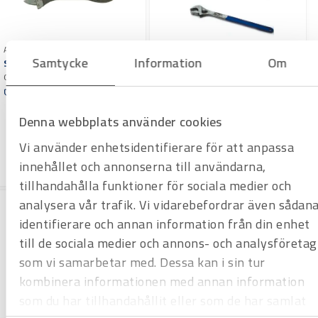
Art.nr 2300131
Samtycke
Information
Om
Skiftnyckel Bahco 31
Gripvidd 32 mm. L=209 mm
Art.nr 2300287
Offertpris
Skiftnyckel Bahco 87
Varuko
Gripvidd 85 mm. L=770 mm
Denna webbplats använder cookies
rg
Offertpris
Vi använder enhetsidentifierare för att anpassa
Varuko
innehållet och annonserna till användarna,
rg
tillhandahålla funktioner för sociala medier och
analysera vår trafik. Vi vidarebefordrar även sådan
identifierare och annan information från din enhet
till de sociala medier och annons- och analysföretag
som vi samarbetar med. Dessa kan i sin tur
kombinera informationen med annan information
som du har tillhandahållit eller som de har samlat