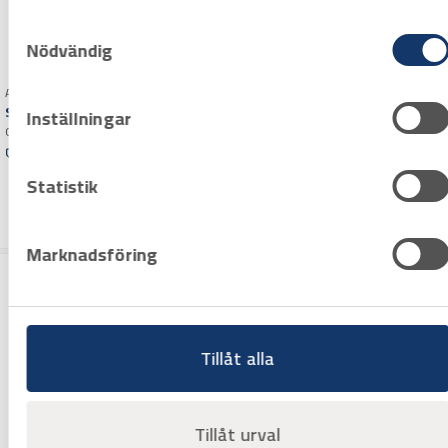
in när du har använt deras tjänster.
Samtyckesval
Nödvändig
Art.nr 2300174
Art.nr 2300296
Skiftnyckel Bahco 8074
Skiftnyckel Bahco 9029-T
Inställningar
Gripvidd 44 mm. L=380 mm
Ergo
Tunna käftar. Gripvidd: 32 mm,
Offertpris
L=170 mm
Offertpris
Statistik
Varuko
rg
Varuko
rg
Marknadsföring
Tillåt alla
Tillåt urval