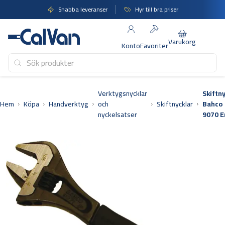
Hoppa
Snabba leveranser
Hyr till bra priser
till
innehåll
Varukorg
Konto
Favoriter
Verktygsnycklar
Skiftn
Hem
Köpa
Handverktyg
och
Skiftnycklar
Bahco
nyckelsatser
9070 E