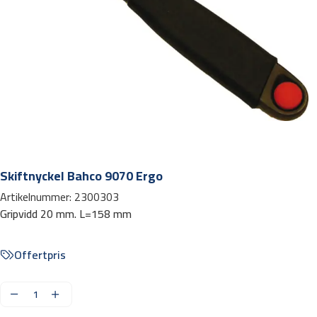
Skiftnyckel Bahco 9070 Ergo
Artikelnummer:
2300303
Gripvidd 20 mm. L=158 mm
Offertpris
S