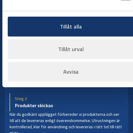
Steg 1
Tillåt alla
Beställningsförfrågan
Starta processen genom att skicka in din
beställningsförfrågan. Ange vilka produkter som behövs,
Tillåt urval
tidsperiod och leveransplats så tar vi snabbt fram ett tydligt
förslag med tillgänglighet och villkor. Vill du ha guide för vilka
produkter som kan behövas går vi tillsammans igenom dina
Avvisa
behov och hittar rätt verktyg för dig.
Steg 2
Produkter skickas
När du godkänt upplägget förbereder vi produkterna och ser
till att de levereras enligt överenskommelse. Utrustningen är
kontrollerad, klar för användning och levereras i rätt tid till rätt
plats.