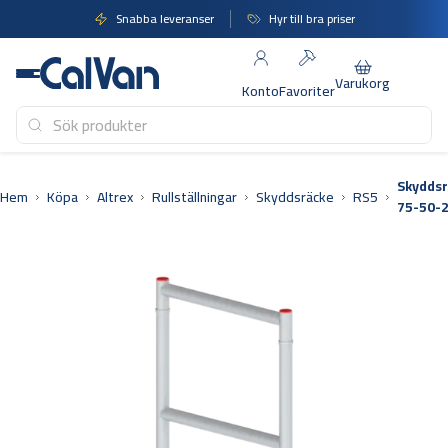
Hoppa
Snabba leveranser
Hyr till bra priser
till
innehåll
Varukorg
Konto
Favoriter
Skydds
Hem
Köpa
Altrex
Rullställningar
Skyddsräcke
RS5
75-50-2