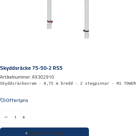
Skyddsräcke 75-50-2 RS5
Artikelnummer:
AX302910
Skyddsräckesram - 0,75 m bredd - 2 stegpinnar - RS TOWER
Offertpris
S
k
Lägg till i varukorg
y