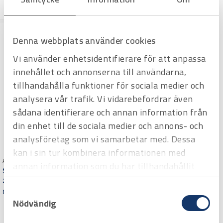
rg
rg
Denna webbplats använder cookies
Vi använder enhetsidentifierare för att anpassa
innehållet och annonserna till användarna,
tillhandahålla funktioner för sociala medier och
analysera vår trafik. Vi vidarebefordrar även
sådana identifierare och annan information från
din enhet till de sociala medier och annons- och
analysföretag som vi samarbetar med. Dessa
kan i sin tur kombinera informationen med
Art.nr 8100306
Art.nr 8100115
annan information som du har tillhandahållit
Skyddssko JALAS® 3055 stl
Skyddsskor Jalas 3018
40
eller som de har samlat in när du har använt
Zenit
Fortyfive
Samtyckesval
deras tjänster.
Offertpris
Offertpris
Nödvändig
Varuko
Varuko
rg
rg