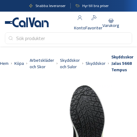
Hoppa
Snabba leveranser
Hyr till bra priser
till
innehåll
Varukorg
Konto
Favoriter
Skyddsskor
Arbetskläder
Skyddskor
Hem
Köpa
Skyddskor
Jalas 5668
och Skor
och Sulor
Tempus