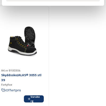
Art.nr 8100304
SkyddsskoJALAS® 3055 stl
39
Fortyfive
Offertpris
Varuko
rg