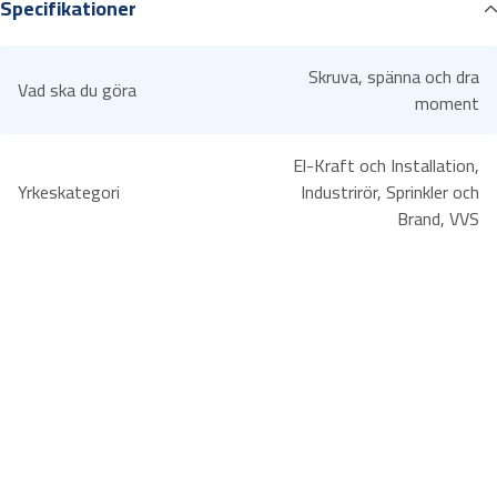
Specifikationer
krävande industriapplikationer.
l
B
a
Skruva, spänna och dra
Vad ska du göra
h
moment
c
o
El-Kraft och Installation,
1
Yrkeskategori
Industrirör, Sprinkler och
0
Brand, VVS
5
m
m
m
ä
n
g
d