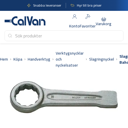
Hoppa
Snabba leveranser
Hyr till bra priser
till
innehåll
Varukorg
Konto
Favoriter
Verktygsnycklar
Slag
Hem
Köpa
Handverktyg
och
Slagringnyckel
Bah
nyckelsatser