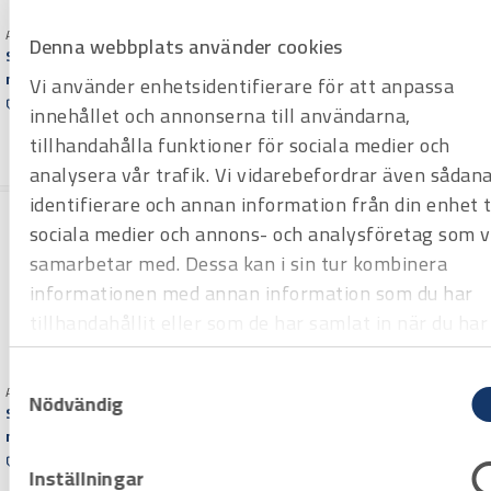
Art.nr 2310190
Art.nr 2310185
Denna webbplats använder cookies
Slagringnyckel Bahco 90
Slagringnyckel Bahco 85
mm
mm
Vi använder enhetsidentifierare för att anpassa
Offertpris
Offertpris
innehållet och annonserna till användarna,
Varuko
Varuko
tillhandahålla funktioner för sociala medier och
rg
rg
analysera vår trafik. Vi vidarebefordrar även sådan
identifierare och annan information från din enhet ti
sociala medier och annons- och analysföretag som v
samarbetar med. Dessa kan i sin tur kombinera
informationen med annan information som du har
tillhandahållit eller som de har samlat in när du har
använt deras tjänster.
Samtyckesval
Art.nr 2310141
Nödvändig
Slagringnyckel Bahco 41
mm
Offertpris
Inställningar