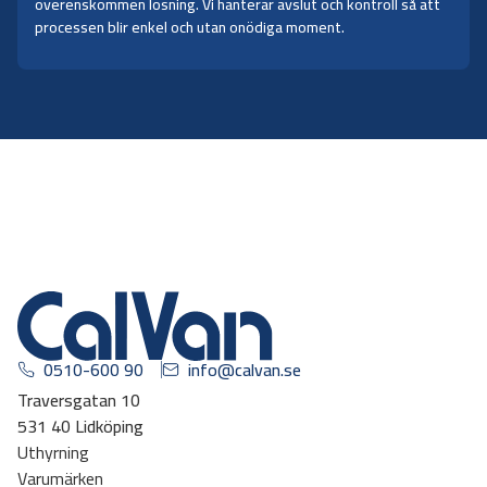
överenskommen lösning. Vi hanterar avslut och kontroll så att
processen blir enkel och utan onödiga moment.
0510-600 90
info@calvan.se
Traversgatan 10
531 40 Lidköping
Uthyrning
Varumärken