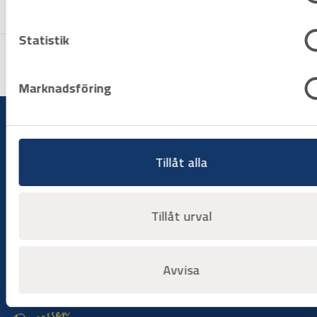
Varuko
rg
Statistik
Marknadsföring
Tillåt alla
Bygg på dina villkor
Hyr när du behöver det
Tillåt urval
Hyr utrustning när arbetet kräver det, utan att binda kapital
eller hantera underhåll. Du väljer period, vi ser till att
maskinerna är redo att användas när du behöver dem.
Avvisa