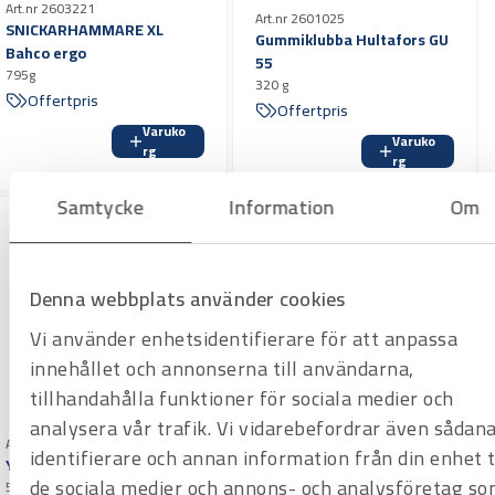
Art.nr 2603221
Art.nr 2601025
SNICKARHAMMARE XL
Gummiklubba Hultafors GU
Bahco ergo
55
795g
320 g
Offertpris
Offertpris
Varuko
Varuko
rg
rg
Samtycke
Information
Om
Denna webbplats använder cookies
Vi använder enhetsidentifierare för att anpassa
innehållet och annonserna till användarna,
tillhandahålla funktioner för sociala medier och
analysera vår trafik. Vi vidarebefordrar även sådan
Art.nr 2601130
Art.nr 2607020
Kopparhammare Hultafors
identifierare och annan information från din enhet ti
YXA
CU
de sociala medier och annons- och analysföretag so
500 mm, träskaft, Sandvik
Skaftlängd 850 mm