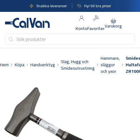
Hoppa
Snabba leveranser
Hyr till bra priser
till
innehåll
Varukorg
Konto
Favoriter
Hammare,
Smide
Slag, Hugg och
Hem
Köpa
Handverktyg
släggor
Hultaf
Smidesutrustning
och yxor
ZR100