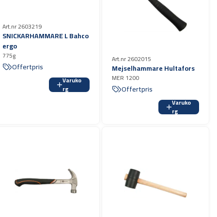
Art.nr 2603219
SNICKARHAMMARE L Bahco
ergo
775g
Art.nr 2602015
Offertpris
Mejselhammare Hultafors
MER 1200
Varuko
Offertpris
rg
Varuko
rg