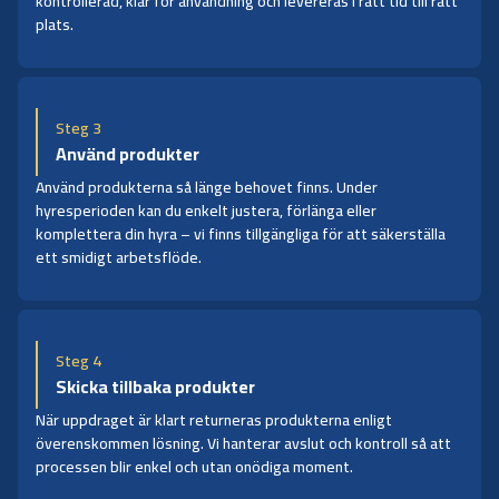
kontrollerad, klar för användning och levereras i rätt tid till rätt
plats.
Steg 3
Använd produkter
Använd produkterna så länge behovet finns. Under
hyresperioden kan du enkelt justera, förlänga eller
komplettera din hyra – vi finns tillgängliga för att säkerställa
ett smidigt arbetsflöde.
Steg 4
Skicka tillbaka produkter
När uppdraget är klart returneras produkterna enligt
överenskommen lösning. Vi hanterar avslut och kontroll så att
processen blir enkel och utan onödiga moment.