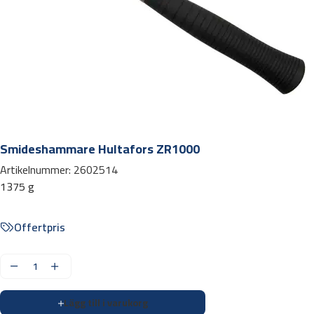
Smideshammare Hultafors ZR1000
Artikelnummer:
2602514
1375 g
Offertpris
S
m
Lägg till i varukorg
i