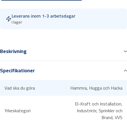
d
e
Leverans inom 1-3 arbetsdagar
s
I lager
h
a
m
m
Beskrivning
a
r
Smideshammare i blästrat och klarlackat smide, med härdad pen
e
Specifikationer
och slagyta.
H
Träskaft av hickory. Smideshammare ZR 1000 har stålskaft med
u
gummihandtag.
l
Vad ska du göra
Hammra, Hugga och Hacka
Hammarens skalle är handsmidd med härdad pen och slagyta.
t
1375 gr
a
El-Kraft och Installation,
f
Yrkeskategori
Industrirör, Sprinkler och
o
Brand, VVS
r
s