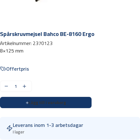
Spårskruvmejsel Bahco BE-8160 Ergo
Artikelnummer:
2370123
8×125 mm
Offertpris
S
p
Lägg till i varukorg
å
r
s
Leverans inom 1-3 arbetsdagar
k
I lager
r