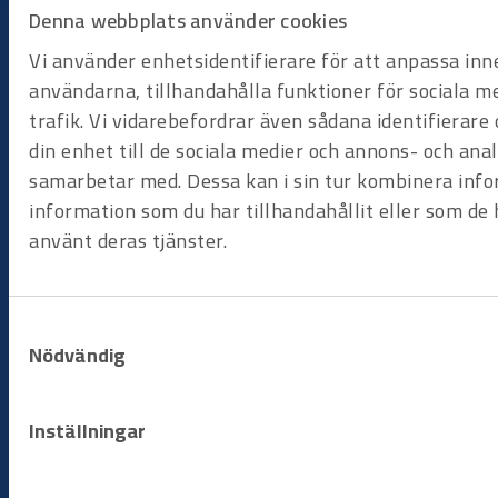
Processen
Denna webbplats använder cookies
Vi använder enhetsidentifierare för att anpassa inn
användarna, tillhandahålla funktioner för sociala m
trafik. Vi vidarebefordrar även sådana identifierar
din enhet till de sociala medier och annons- och ana
samarbetar med. Dessa kan i sin tur kombinera in
Steg 1
Beställningsförfrågan
information som du har tillhandahållit eller som de 
använt deras tjänster.
Starta processen genom att skicka in din
beställningsförfrågan. Ange vilka produkter som behövs,
tidsperiod och leveransplats så tar vi snabbt fram ett tydligt
förslag med tillgänglighet och villkor. Vill du ha guide för vilka
Samtyckesval
produkter som kan behövas går vi tillsammans igenom dina
Nödvändig
behov och hittar rätt verktyg för dig.
Inställningar
Steg 2
Produkter skickas