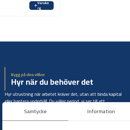
Varuko
rg
Bygg på dina villkor
Hyr när du behöver det
Hyr utrustning när arbetet kräver det, utan att binda kapital
eller hantera underhåll. Du väljer period, vi ser till att
maskinerna är redo att användas när du behöver dem.
Samtycke
Information