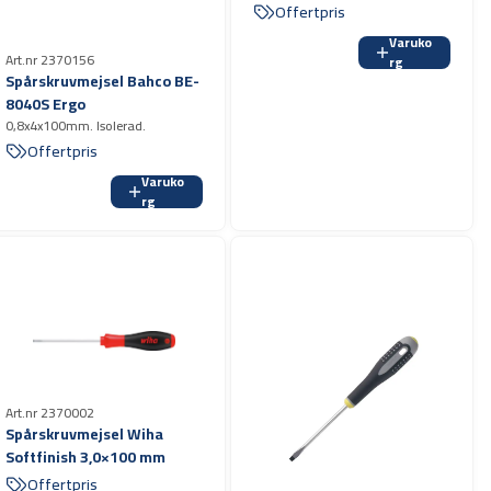
Offertpris
Varuko
Art.nr 2370156
rg
Spårskruvmejsel Bahco BE-
8040S Ergo
0,8x4x100mm. Isolerad.
Offertpris
Varuko
rg
Art.nr 2370002
Spårskruvmejsel Wiha
Softfinish 3,0×100 mm
Offertpris