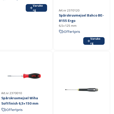
Varuko
rg
Art.nr 2370120
Spårskruvmejsel Bahco BE-
8155 Ergo
6,5×125 mm
Offertpris
Varuko
rg
Art.nr 2370010
Spårskruvmejsel Wiha
Softfinish 6,5×150 mm
Offertpris