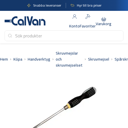
Hoppa
Snabba leveranser
Hyr till bra priser
till
innehåll
Varukorg
Konto
Favoriter
Skruvmejslar
Hem
Köpa
Handverktyg
och
Skruvmejsel
Spårskr
skruvmejselset