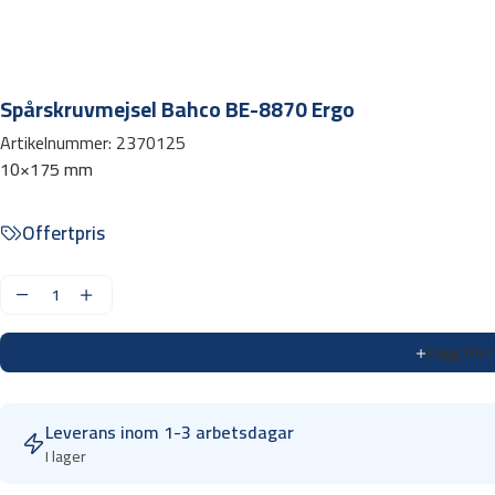
Spårskruvmejsel Bahco BE-8870 Ergo
Artikelnummer:
2370125
10×175 mm
Offertpris
S
p
Lägg till 
å
r
s
Leverans inom 1-3 arbetsdagar
k
I lager
r
u