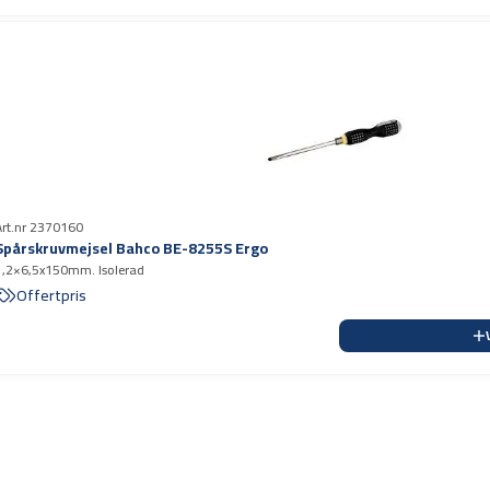
Art.nr 2370160
Spårskruvmejsel Bahco BE-8255S Ergo
1,2×6,5x150mm. Isolerad
Offertpris