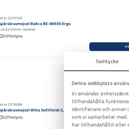
Art.nr 2370158
Spårskruvmejsel Bahco BE-8050S Ergo
1×5,5x125mm. Isolerad
Offertpris
Samtycke
Denna webbplats använd
Vi använder enhetsidenti
tillhandahålla funktione
Art.nr 2370008
identifierare och annan 
Spårskruvmejsel Wiha Softfinish 5,5×125 mm
som vi samarbetar med. 
Offertpris
har tillhandahållit eller