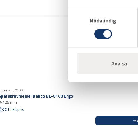
Samtyckesval
Nödvändig
Avvisa
Art.nr 2370123
Spårskruvmejsel Bahco BE-8160 Ergo
8×125 mm
Offertpris