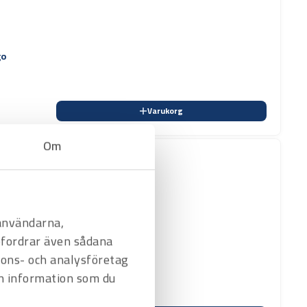
go
Varukorg
Om
 användarna,
befordrar även sådana
nnons- och analysföretag
go
n information som du