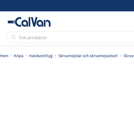
Hoppa
till
innehåll
Hem
Köpa
Handverktyg
Skruvmejslar och skruvmejselset
Skruv