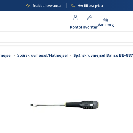
Snabba leveranser
Hyr till bra priser
Varukorg
Konto
Favoriter
mejsel
Spårskruvmejsel/Flatmejsel
Spårskruvmejsel Bahco BE-887