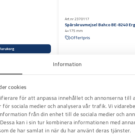
Art.nr 2370117
Spårskruvmejsel Bahco BE-8240 Er
4×175 mm
Offertpris
Varukorg
Information
er cookies
fierare för att anpassa innehållet och annonserna till
r för sociala medier och analysera vår trafik. Vi vidare
Art.nr 2370113
information från din enhet till de sociala medier och a
Spårskruvmejsel Bahco BE-8020 Er
Dessa kan i sin tur kombinera informationen med anna
3×60 mm
Offertpris
 som de har samlat in när du har använt deras tjänster.
Varukorg