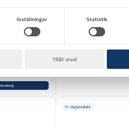
Inställningar
Statistik
Art.nr H1000919
Rörrulle till Scorp/Exact
Liten enkel – passar 220/360
Tillåt urval
Offertpris
stål, syrafast stål, gjutjärn,
Varukorg
Hyrprodukt