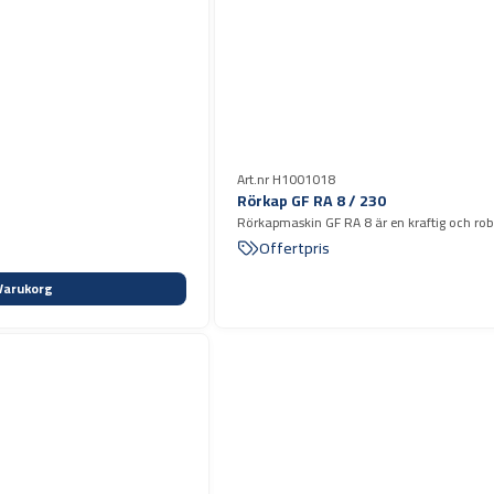
Art.nr H1001018
Rörkap GF RA 8 / 230
Rörkapmaskin GF RA 8 är en kraftig och robus
aluminium, koppar och plast.
Offertpris
Varukorg