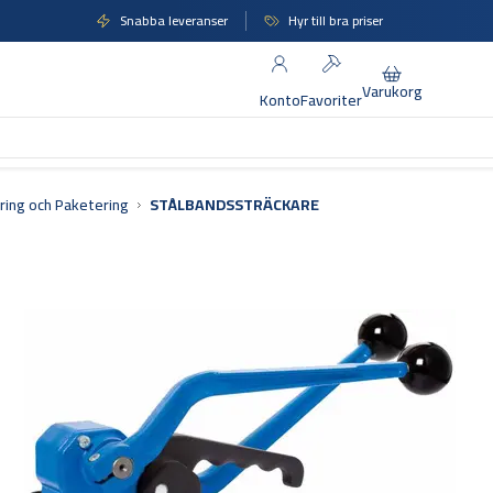
Snabba leveranser
Hyr till bra priser
Varukorg
Konto
Favoriter
ing och Paketering
STÅLBANDSSTRÄCKARE