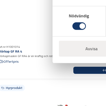
Samtyckesval
Nödvändig
Art.nr H1001014
Avvisa
Rörkap GF RA 4
Rörkapmaskin GF RA4 är en kraftig och robus eldriven rörkapmaskin för kapning av rör i 
aluminium, koppar och plast.
Offertpris
Hyrprodukt