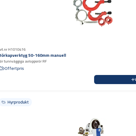
Art.nr H1010416
Rörkapverktyg 50-160mm manuell
för tunnväggiga avloppsrör RF
Offertpris
Hyrprodukt