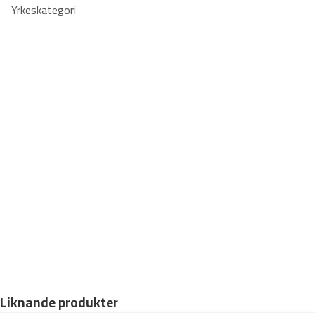
Yrkeskategori
m
ä
n
g
d
Liknande produkter