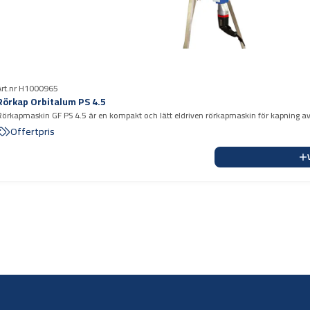
Art.nr H1000965
Rörkap Orbitalum PS 4.5
Rörkapmaskin GF PS 4.5 är en kompakt och lätt eldriven rörkapmaskin för kapning av
ostfria rör.
Offertpris