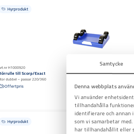
Hyrprodukt
Samtycke
Art.nr H1000920
Rörrulle till Scorp/Exact
Stor dubbel – passar 220/360
Denna webbplats använd
Offertpris
Vi använder enhetsidenti
tillhandahålla funktione
identifierare och annan 
som vi samarbetar med. 
Hyrprodukt
har tillhandahållit eller