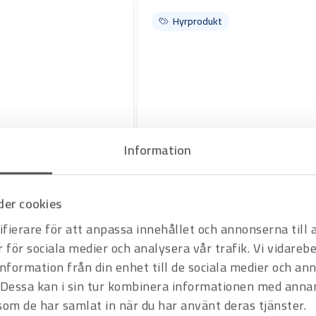
Hyrprodukt
Information
Art.nr H1010419
Röravskärare 50-160 mm
elektriskt stativ
er cookies
Offertpris
fierare för att anpassa innehållet och annonserna till
Varukorg
r för sociala medier och analysera vår trafik. Vi vidare
information från din enhet till de sociala medier och a
Dessa kan i sin tur kombinera informationen med anna
Hyrprodukt
 som de har samlat in när du har använt deras tjänster.