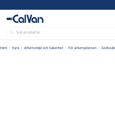
Hoppa
till
innehåll
Hem
Hyra
Arbetsmiljö och Säkerhet
För arbetsplatsen
Godssäkr