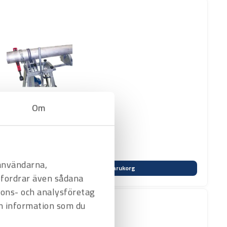
Om
 användarna,
Varukorg
befordrar även sådana
nnons- och analysföretag
n information som du