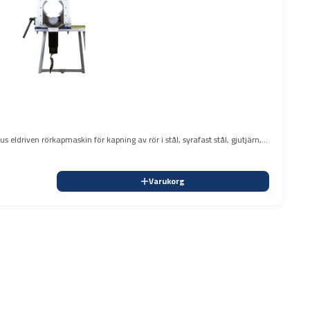
 eldriven rörkapmaskin för kapning av rör i stål, syrafast stål, gjutjärn,
Varukorg