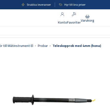
Snabba leveranser
Hyr till bra priser
Varukorg
Konto
Favoriter
ör till Mätinstrument El
Probar
Teleskopprob med 4mm (hona)