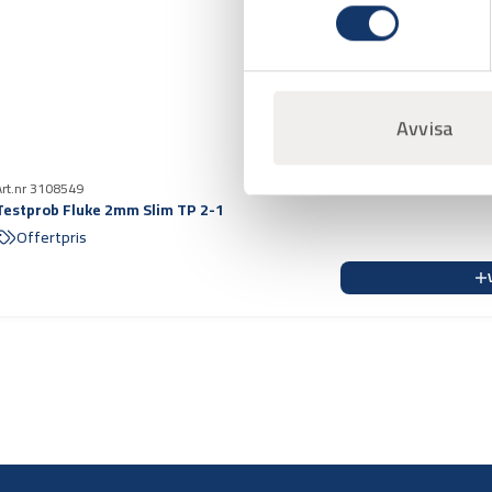
Avvisa
Art.nr 3108549
Testprob Fluke 2mm Slim TP 2-1
Offertpris