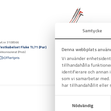
Samtycke
Art.nr 3108566
Testkabelset Fluke TL71 (Par)
Denna webbplats använd
Silikonisolerat (Prob)
Vi använder enhetsidenti
Offertpris
tillhandahålla funktione
identifierare och annan 
som vi samarbetar med. 
har tillhandahållit eller
Samtyckesval
Nödvändig