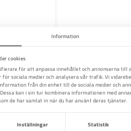
Information
er cookies
Art.nr 3108696
Magnetprob till 4mm
fierare för att anpassa innehållet och annonserna till
banankontakt
r för sociala medier och analysera vår trafik. Vi vidare
Offertpris
Varukorg
information från din enhet till de sociala medier och a
Dessa kan i sin tur kombinera informationen med anna
 som de har samlat in när du har använt deras tjänster.
Inställningar
Statistik