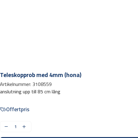
Teleskopprob med 4mm (hona)
Artikelnummer:
3108559
anslutning upp till 85 cm lång
Offertpris
T
e