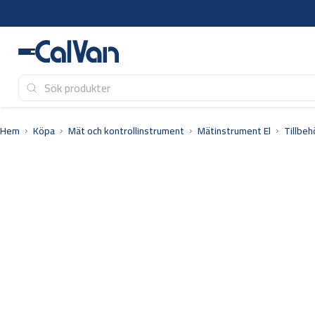
Hoppa
till
innehåll
Hem
Köpa
Mät och kontrollinstrument
Mätinstrument El
Tillbeh