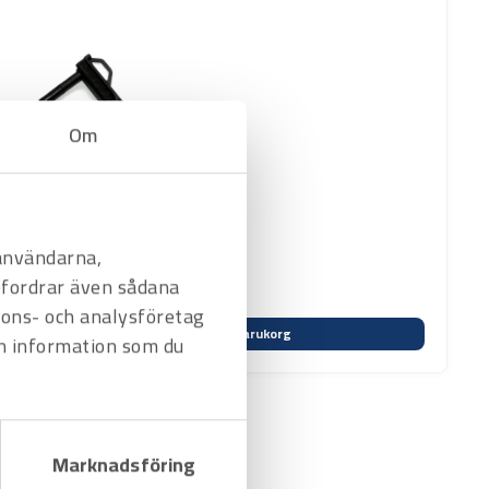
Om
 användarna,
befordrar även sådana
nnons- och analysföretag
Varukorg
n information som du
Marknadsföring