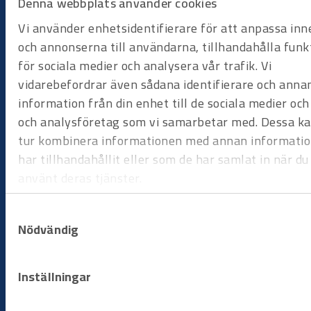
Denna webbplats använder cookies
Bygg på dina villkor
Hyr när du behöver det
Vi använder enhetsidentifierare för att anpassa inn
och annonserna till användarna, tillhandahålla funk
Hyr utrustning när arbetet kräver det, utan att binda kapital
för sociala medier och analysera vår trafik. Vi
eller hantera underhåll. Du väljer period, vi ser till att
vidarebefordrar även sådana identifierare och anna
maskinerna är redo att användas när du behöver dem.
information från din enhet till de sociala medier oc
och analysföretag som vi samarbetar med. Dessa kan
Processen
tur kombinera informationen med annan informati
har tillhandahållit eller som de har samlat in när du
använt deras tjänster.
Samtyckesval
Nödvändig
Steg 1
Beställningsförfrågan
Inställningar
Starta processen genom att skicka in din
beställningsförfrågan. Ange vilka produkter som behövs,