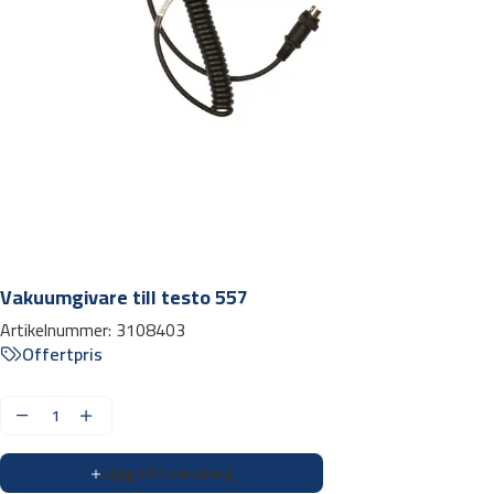
Vakuumgivare till testo 557
Artikelnummer:
3108403
Offertpris
V
a
Lägg till i varukorg
k