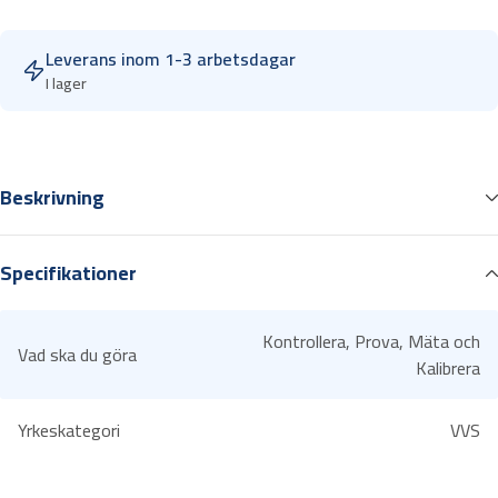
u
u
Leverans inom 1-3 arbetsdagar
m
I lager
g
i
v
a
Beskrivning
r
e
Ej retur/återköp!
t
Specifikationer
Mätområde:
i
0 … 20 000 mikron
l
0 … 20 torr
l
Kontrollera, Prova, Mäta och
0 … 30 mbar
Vad ska du göra
t
Kalibrera
e
s
Yrkeskategori
VVS
t
o
5