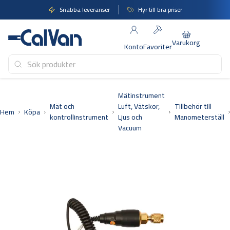
Hoppa
Snabba leveranser
Hyr till bra priser
till
innehåll
Varukorg
Konto
Favoriter
Mätinstrument
Mät och
Luft, Vätskor,
Tillbehör till
Hem
Köpa
kontrollinstrument
Ljus och
Manometerställ
Vacuum