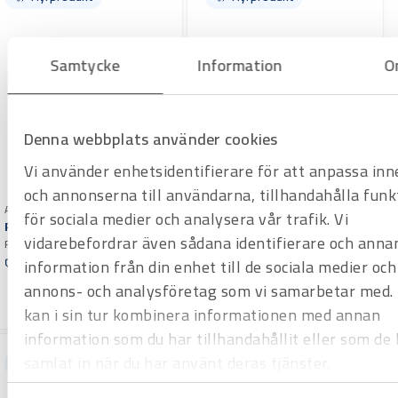
Samtycke
Information
O
Denna webbplats använder cookies
Vi använder enhetsidentifierare för att anpassa inn
och annonserna till användarna, tillhandahålla funk
Art.nr H1000965
Art.nr H1000970
för sociala medier och analysera vår trafik. Vi
Rörkap Orbitalum PS 4.5
Rörkap Orbitalum PS 6.6
vidarebefordrar även sådana identifierare och anna
Rörkapmaskin GF PS 4.5 är en
Rörkapmaskin GF PS 6.6 är en
kompakt och lätt eldriven
kompakt och lätt eldriven
information från din enhet till de sociala medier och
Offertpris
Offertpris
rörkapmaskin för kapning av i
rörkapmaskin för kapning av i
annons- och analysföretag som vi samarbetar med.
Varuko
Varuko
första hand tunnväggiga rostfria
första hand tunnväggiga rostfria
rg
rg
rör.
rör.
kan i sin tur kombinera informationen med annan
information som du har tillhandahållit eller som de 
samlat in när du har använt deras tjänster.
Hyrprodukt