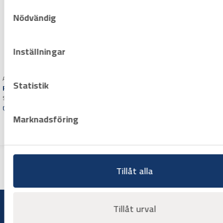
Samtyckesval
Nödvändig
Inställningar
Art.nr H1000925
Statistik
Rörrulle till Scorp/Exact
Stor enkel – passar 220/360
Offertpris
Marknadsföring
Varuko
rg
Tillåt alla
Tillåt urval