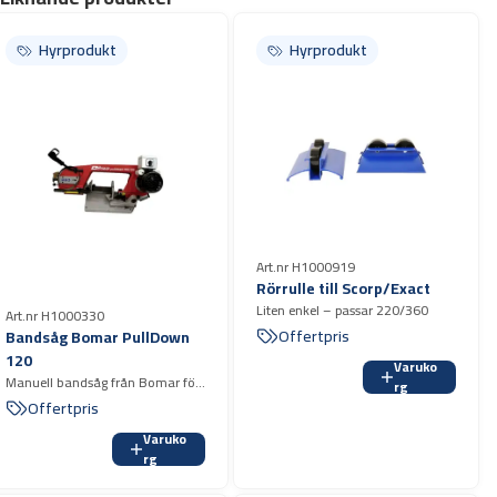
Li-jon-batteri
Hyrprodukt
Hyrprodukt
Art.nr H1000919
Rörrulle till Scorp/Exact
Liten enkel – passar 220/360
Art.nr H1000330
Offertpris
Bandsåg Bomar PullDown
120
Varuko
Manuell bandsåg från Bomar för
rg
enkel gerkapning. Lämplig för
Offertpris
metall-kapning samt gering upp
Varuko
till 60° för max rör 120 mm.
rg