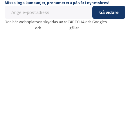
Missa inga kampanjer, prenumerera på vårt nyhetsbrev!
Gå vidare
Den här webbplatsen skyddas av reCAPTCHA och Googles
integritetspolicy
och
användarvillkor
gäller.