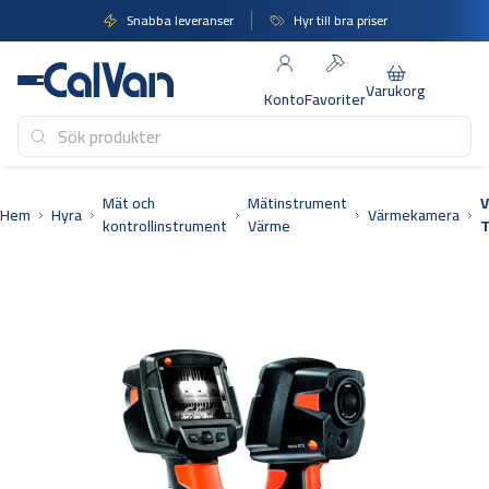
Hoppa
Snabba leveranser
Hyr till bra priser
till
innehåll
Varukorg
Konto
Favoriter
Mät och
Mätinstrument
Hem
Hyra
Värmekamera
kontrollinstrument
Värme
T