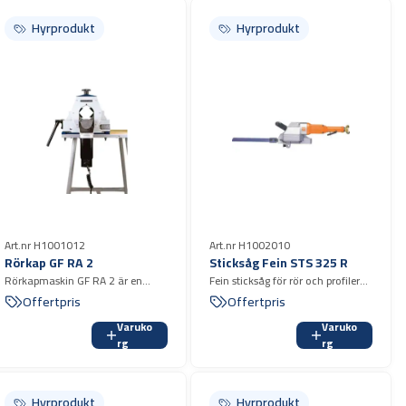
Hyrprodukt
Hyrprodukt
Art.nr H1001012
Art.nr H1002010
Rörkap GF RA 2
Sticksåg Fein STS 325 R
Rörkapmaskin GF RA 2 är en
Fein sticksåg för rör och profiler
kraftig och robust eldriven
som klarar stora dimensioner.
Offertpris
Offertpris
rörkapmaskin för kapning av rör i
Kapar rör i stål, gjutjärn,
Varuko
Varuko
stål, syrafast stål, gjutjärn,
lättbetong och plast med en
rg
rg
aluminium, koppar och plast.
diameter mellan 80-400 mm
Luftdriven
Hyrprodukt
Hyrprodukt