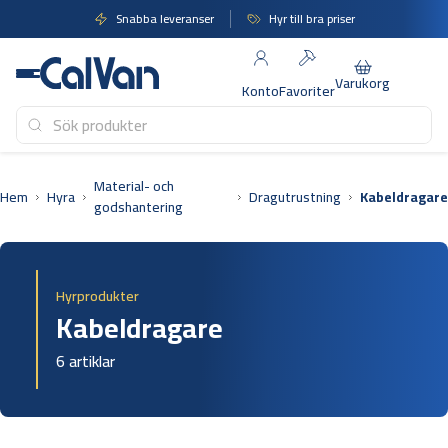
Hoppa
Snabba leveranser
Hyr till bra priser
till
innehåll
Varukorg
Konto
Favoriter
Material- och
Hem
Hyra
Dragutrustning
Kabeldragare
godshantering
Hyrprodukter
Kabeldragare
6 artiklar