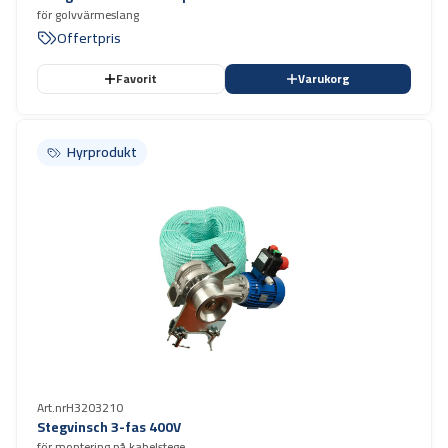
för golvvärmeslang
Offertpris
Favorit
Varukorg
Hyrprodukt
Hyrprodukt
Art.nr
H3203210
Stegvinsch 3-fas 400V
för montering på kabelstege