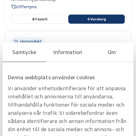
Offertpris
Favorit
Varukorg
Hyrprodukt
Hyrprodukt
Samtycke
Information
Om
Denna webbplats använder cookies
Vi använder enhetsidentifierare för att anpassa
innehållet och annonserna till användarna,
Art.nr
H3203208
tillhandahålla funktioner för sociala medier och
Stegvinsch 1-fas 230V
analysera vår trafik. Vi vidarebefordrar även
Elvinsch för montering på kabelstege.
Offertpris
sådana identifierare och annan information från
din enhet till de sociala medier och annons- och
Favorit
Varukorg