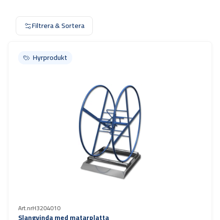
Filtrera & Sortera
Hyrprodukt
Hyrprodukt
Art.nr
H3204010
Slangvinda med matarplatta