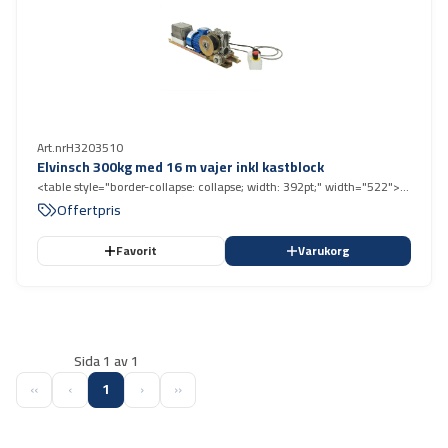
Art.nr
H3203510
Elvinsch 300kg med 16 m vajer inkl kastblock
<table style="border-collapse: collapse; width: 392pt;" width="522">
<tbody> <tr style="height: 15.0pt;"> <td style="width: 392pt; height:
Offertpris
15.0pt;" width="522" height="20">Elvinsch 300kg med 16 m vajer
inkl kastblock</td> </tr> </tbody> </table>
Favorit
Varukorg
Sida 1 av 1
‹‹
‹
1
›
››