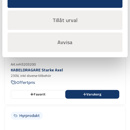
Hyrprodukt
Hyrprodukt
Tillåt urval
Avvisa
Art.nr
H3203200
KABELDRAGARE Starke Axel
230V, inkl diverse tillbehör
Offertpris
Favorit
Varukorg
Hyrprodukt
Hyrprodukt