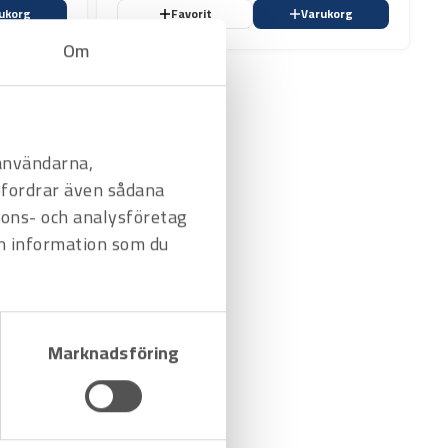
ukorg
Favorit
Varukorg
Om
 användarna,
befordrar även sådana
nnons- och analysföretag
n information som du
Marknadsföring