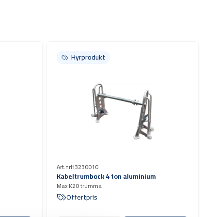
Hyrprodukt
Hyrprodukt
Art.nr
H3230010
Kabeltrumbock 4 ton aluminium
Max K20 trumma
Offertpris
al diameter
ch en