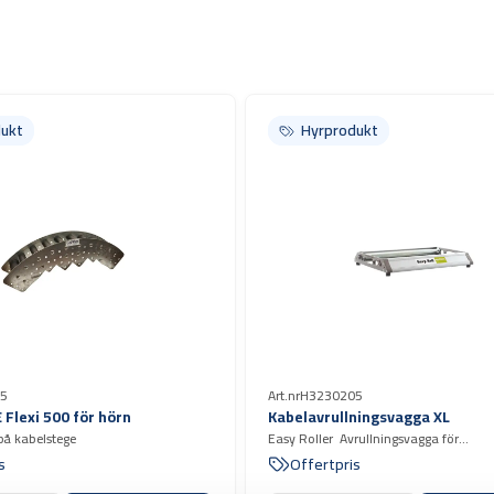
ukt
ukt
Hyrprodukt
Hyrprodukt
5
Art.nr
H3230205
Flexi 500 för hörn
Kabelavrullningsvagga XL
på kabelstege
Easy Roller Avrullningsvagga för
kabeltrummor/bobiner med en maxim
s
Offertpris
på 1200 mm, bredd upp till 520 mm o