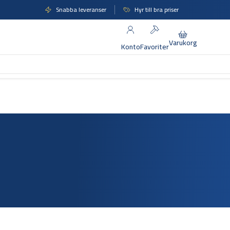
Snabba leveranser
Hyr till bra priser
Varukorg
Konto
Favoriter