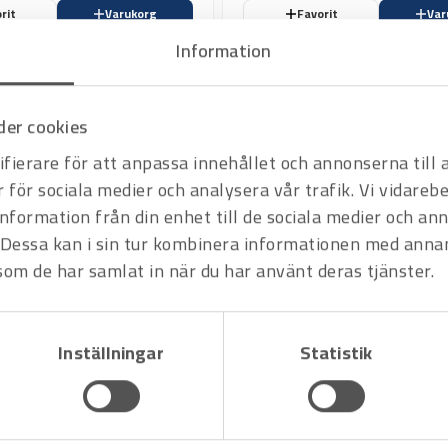
maximal vikt på 200 kg.
rit
Varukorg
Favorit
Var
Information
ukt
ukt
er cookies
fierare för att anpassa innehållet och annonserna till
r för sociala medier och analysera vår trafik. Vi vidare
information från din enhet till de sociala medier och a
Dessa kan i sin tur kombinera informationen med anna
 som de har samlat in när du har använt deras tjänster.
0
Inställningar
Statistik
6 Ton komplett
8 - K24
s
rit
Varukorg