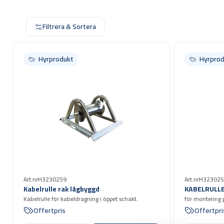
Filtrera & Sortera
Hyrprodukt
Hyrprodukt
Hyrprod
Hyrprod
Art.nr
H3230259
Art.nr
H323025
Kabelrulle rak lågbyggd
KABELRULLE 
Kabelrulle för kabeldragning i öppet schakt.
för montering 
Offertpris
Offertpri