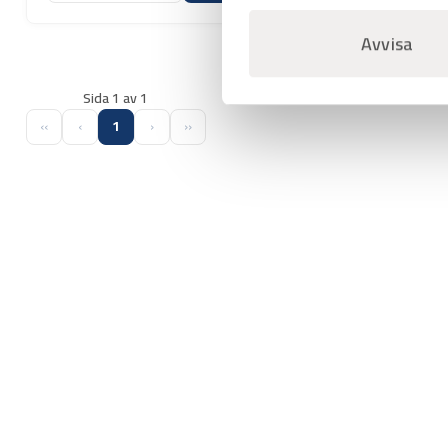
Avvisa
Sida 1 av 1
‹‹
‹
1
›
››