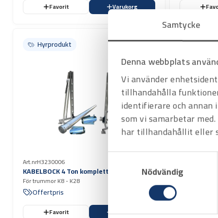
Favorit
Varukorg
Favo
Samtycke
Hyrprodukt
Hyrprodukt
Hyrprod
Hyrprod
Denna webbplats använd
Vi använder enhetsidenti
tillhandahålla funktione
identifierare och annan 
som vi samarbetar med. 
har tillhandahållit eller
Samtyckesval
Art.nr
H323000
Art.nr
H3230006
Nödvändig
KABELBOCK 
KABELBOCK 4 Ton komplett
För trummor K
För trummor K8 - K28
Offertpri
Offertpris
Favorit
Varukorg
Favo