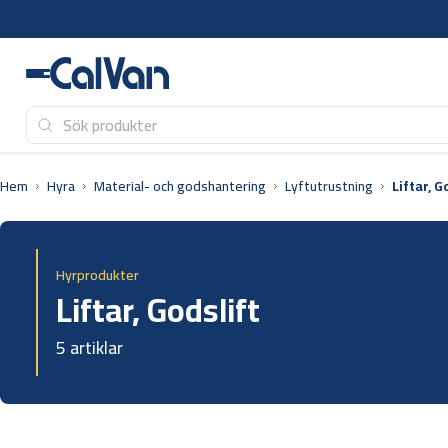
Hoppa
till
innehåll
Hem
Hyra
Material- och godshantering
Lyftutrustning
Liftar, G
Hyrprodukter
Liftar, Godslift
5 artiklar