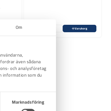
m
Om
ukorg
Favorit
Varukorg
 användarna,
befordrar även sådana
nnons- och analysföretag
n information som du
Marknadsföring