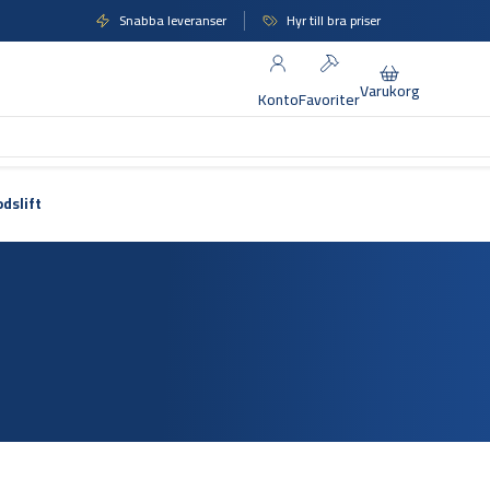
Snabba leveranser
Hyr till bra priser
Varukorg
Konto
Favoriter
odslift