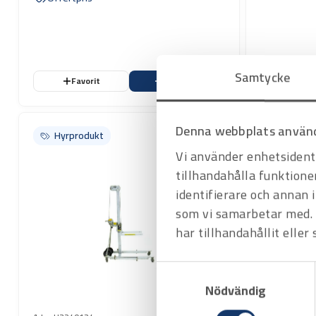
Samtycke
Favorit
Varukorg
Favo
Denna webbplats använd
Hyrprodukt
Hyrprodukt
Vi använder enhetsidenti
tillhandahålla funktione
identifierare och annan 
som vi samarbetar med. 
har tillhandahållit eller
Samtyckesval
Nödvändig