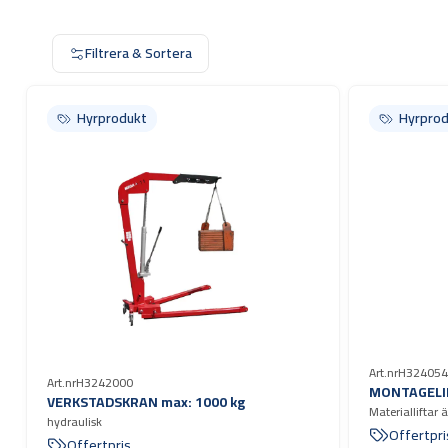
Filtrera & Sortera
Hyrprodukt
Hyrprodukt
Hyrprod
Hyrprod
Art.nr
H324054
Art.nr
H3242000
MONTAGELI
VERKSTADSKRAN max: 1000 kg
Materialliftar 
hydraulisk
lyfta upp mater
Offertpri
Offertpris
balkar och lik