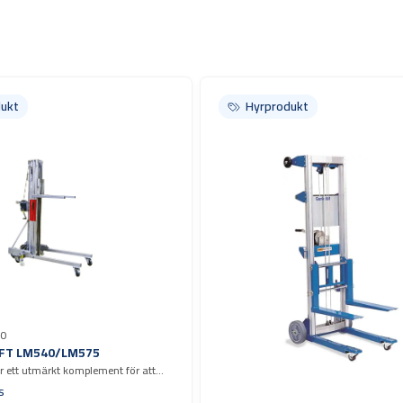
ukt
ukt
Hyrprodukt
Hyrprodukt
0
FT LM540/LM575
är ett utmärkt komplement för att
ial som t.ex. aggregat, fläktar,
s
nande. Maxlast 300 kg