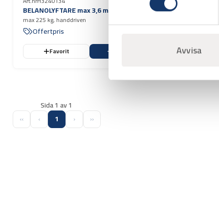
Art.nr
H3240134
BELANOLYFTARE max 3,6 m
max 225 kg, handdriven
Offertpris
Avvisa
Favorit
Varukorg
Sida 1 av 1
‹‹
‹
1
›
››