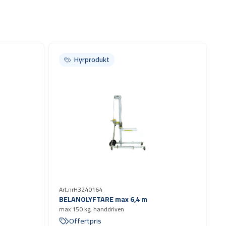
Hyrprodukt
Hyrprodukt
Art.nr
H3240164
BELANOLYFTARE max 6,4 m
max 150 kg, handdriven
Offertpris