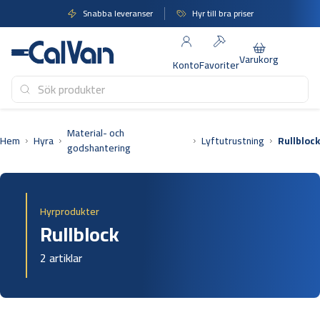
Hoppa
Snabba leveranser
Hyr till bra priser
till
innehåll
Varukorg
Konto
Favoriter
Material- och
Hem
Hyra
Lyftutrustning
Rullblock
godshantering
Hyrprodukter
Rullblock
2 artiklar