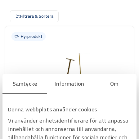
Filtrera & Sortera
Hyrprodukt
Hyrprodukt
Samtycke
Information
Om
Denna webbplats använder cookies
Art.nr
H3220185
Vi använder enhetsidentifierare för att anpassa
RULLBLOCKSATS 10 T,4 rullblock
2 vändkrans,dragstång,2 stång
innehållet och annonserna till användarna,
Offertpris
tillhandahålla funktioner för sociala medier och