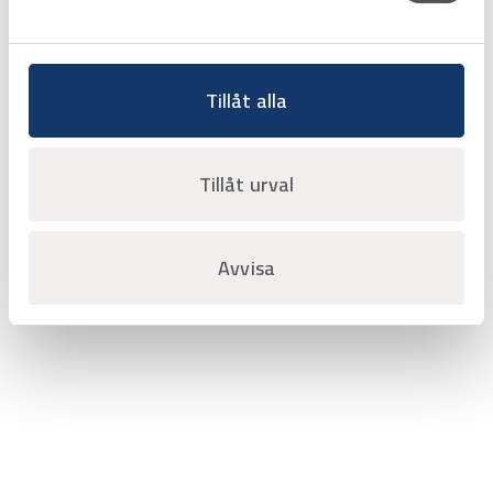
Tillåt alla
Sida 1 av 1
‹‹
‹
1
›
››
Tillåt urval
Avvisa