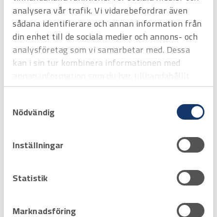
analysera vår trafik. Vi vidarebefordrar även
Favorit
Varukorg
sådana identifierare och annan information från
din enhet till de sociala medier och annons- och
Hyrprodukt
Hyrprodukt
analysföretag som vi samarbetar med. Dessa
kan i sin tur kombinera informationen med
annan information som du har tillhandahållit
eller som de har samlat in när du har använt
Samtyckesval
deras tjänster.
Nödvändig
Inställningar
Art.nr
H3220180
RULLBLOCKSATS 5 T,4 rullblock
Statistik
2 vändkrans,dragstång,2 stång
Offertpris
Marknadsföring
Favorit
Varukorg