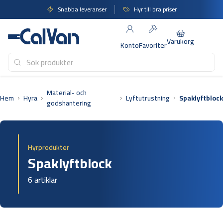
Hoppa
Snabba leveranser
Hyr till bra priser
till
innehåll
Varukorg
Konto
Favoriter
Material- och
Hem
Hyra
Lyftutrustning
Spaklyftblock
godshantering
Hyrprodukter
Spaklyftblock
6 artiklar