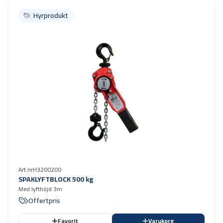
Hyrprodukt
Hyrprodukt
Art.nr
H3200200
SPAKLYFTBLOCK 500 kg
Med lyfthöjd 3m
Offertpris
Favorit
Varukorg