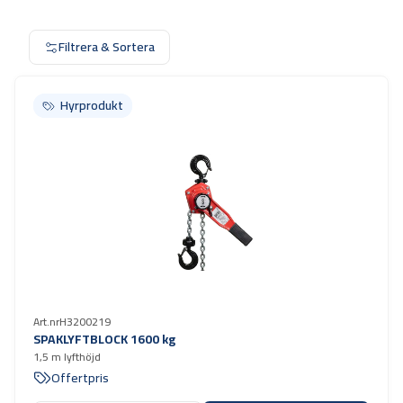
Filtrera & Sortera
Hyrprodukt
Hyrprodukt
Art.nr
H3200219
SPAKLYFTBLOCK 1600 kg
1,5 m lyfthöjd
Offertpris