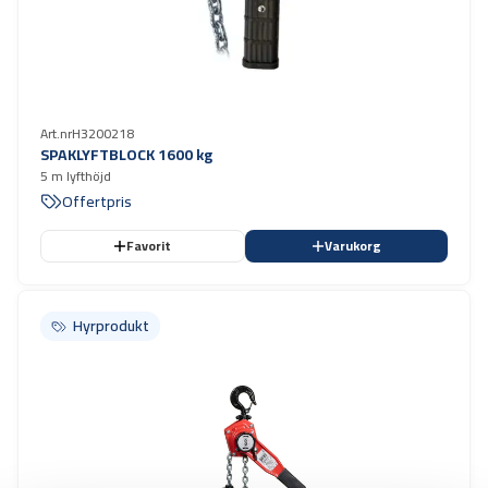
Art.nr
H3200218
SPAKLYFTBLOCK 1600 kg
5 m lyfthöjd
Offertpris
Favorit
Varukorg
Hyrprodukt
Hyrprodukt