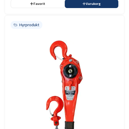
Favorit
Varukorg
Hyrprodukt
Hyrprodukt