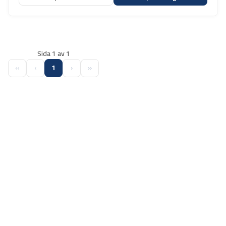
Sida 1 av 1
‹‹
‹
1
›
››