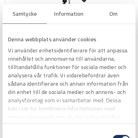
Samtycke
Information
Om
Art.nr
H3200216
SPAKLYFTBLOCK 1000 kg
Denna webbplats använder cookies
Med lyfthöjd 3m
Offertpris
Vi använder enhetsidentifierare för att anpassa
innehållet och annonserna till användarna,
Favorit
Varukorg
tillhandahålla funktioner för sociala medier och
analysera vår trafik. Vi vidarebefordrar även
sådana identifierare och annan information från
Hyrprodukt
Hyrprodukt
din enhet till de sociala medier och annons- och
analysföretag som vi samarbetar med. Dessa
kan i sin tur kombinera informationen med
annan information som du har tillhandahållit
eller som de har samlat in när du har använt
Samtyckesval
deras tjänster.