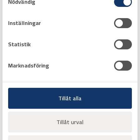
Nödvändig
Inställningar
Statistik
Art.nr
H3200215
Marknadsföring
SPAKLYFTBLOCK 800 kg
Med lyfthöjd 3m
Offertpris
Favorit
Varukorg
Tillåt alla
Hyrprodukt
Hyrprodukt
Tillåt urval