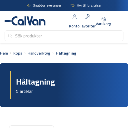
Hoppa
Snabba leveranser
Hyr till bra priser
till
innehåll
Varukorg
Konto
Favoriter
Hem
Köpa
Handverktyg
Håltagning
Håltagning
5 artiklar