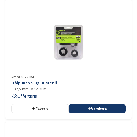
Art.nr
2872040
Hålpunch Slug Buster ®
- 32,5 mm, M12 Bult
Offertpris
Favorit
Varukorg