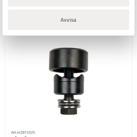
Favorit
Varukorg
Avvisa
Art.nr
2872025