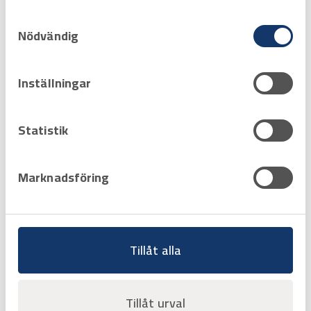
eller som de har samlat in när du har använt
Samtyckesval
deras tjänster.
Nödvändig
Inställningar
Statistik
Marknadsföring
Tillåt alla
Art.nr
2872028
HÅLSKÄRARE 28,3 mm
för diskbänk
Tillåt urval
Offertpris