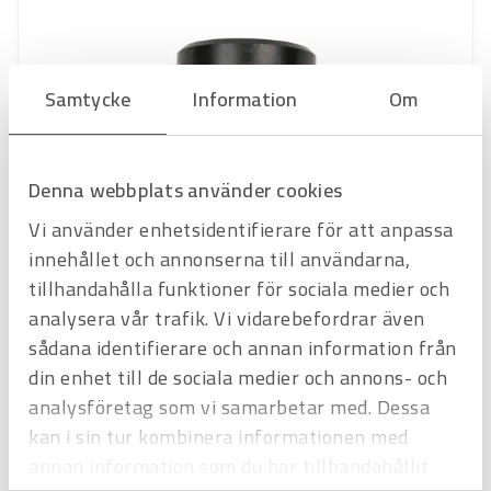
Samtycke
Information
Om
Denna webbplats använder cookies
Vi använder enhetsidentifierare för att anpassa
innehållet och annonserna till användarna,
tillhandahålla funktioner för sociala medier och
analysera vår trafik. Vi vidarebefordrar även
Art.nr
2872030
sådana identifierare och annan information från
HÅLSKÄRARE 30,5 mm
din enhet till de sociala medier och annons- och
för diskbänk
analysföretag som vi samarbetar med. Dessa
Offertpris
kan i sin tur kombinera informationen med
Favorit
Varukorg
annan information som du har tillhandahållit