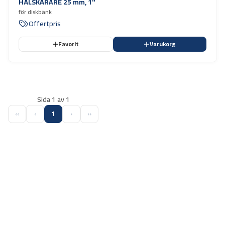
HÅLSKÄRARE 25 mm, 1"
för diskbänk
Offertpris
Favorit
Varukorg
Sida 1 av 1
‹‹
‹
1
›
››