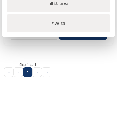
Tillåt urval
Art.nr
2870130
Knivset Hultafors HVK-GK
2 st knivar i dubbelhölster
Avvisa
Offertpris
Favorit
Varukorg
Sida 1 av 1
‹‹
‹
1
›
››