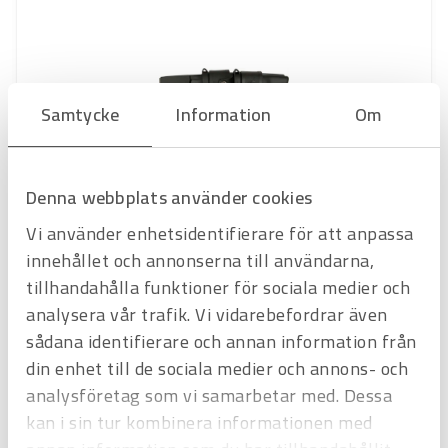
Samtycke
Information
Om
Denna webbplats använder cookies
Art.nr
2870132
Vi använder enhetsidentifierare för att anpassa
Knivset Hultafors HVK-ELK
2 st knivar i dubbelhölster
innehållet och annonserna till användarna,
Offertpris
tillhandahålla funktioner för sociala medier och
analysera vår trafik. Vi vidarebefordrar även
Favorit
Varukorg
sådana identifierare och annan information från
din enhet till de sociala medier och annons- och
analysföretag som vi samarbetar med. Dessa
kan i sin tur kombinera informationen med