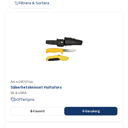
Filtrera & Sortera
Art.nr
2870144
Säkerhetsknivset Hultafors
SK & USRA
Offertpris
Favorit
Varukorg