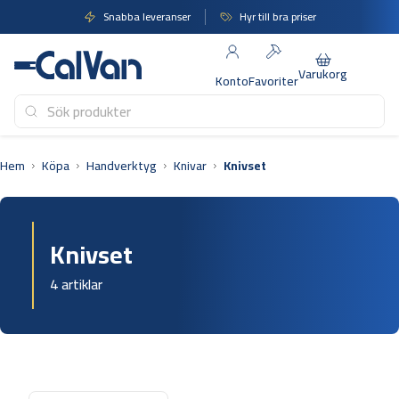
Hoppa
Snabba leveranser
Hyr till bra priser
till
innehåll
Varukorg
Konto
Favoriter
Hem
Köpa
Handverktyg
Knivar
Knivset
Knivset
4 artiklar