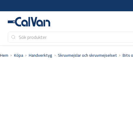
Hoppa
till
innehåll
Hem
Köpa
Handverktyg
Skruvmejslar och skruvmejselset
Bits 