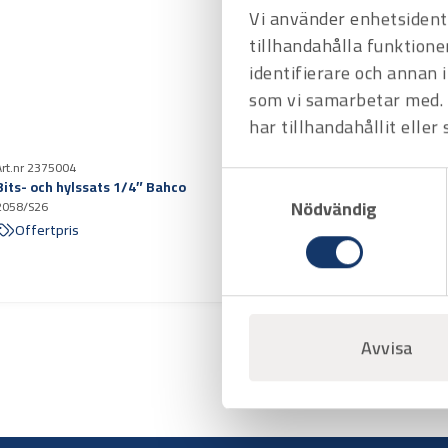
Vi använder enhetsidenti
tillhandahålla funktione
identifierare och annan 
som vi samarbetar med. 
har tillhandahållit eller
Art.nr 2375004
Samtyckesval
Bits- och hylssats 1/4″ Bahco
Nödvändig
2058/S26
Offertpris
Avvisa