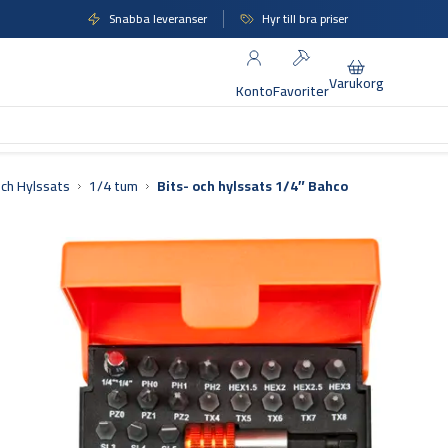
Snabba leveranser
Hyr till bra priser
Varukorg
Konto
Favoriter
och Hylssats
1/4 tum
Bits- och hylssats 1/4″ Bahco