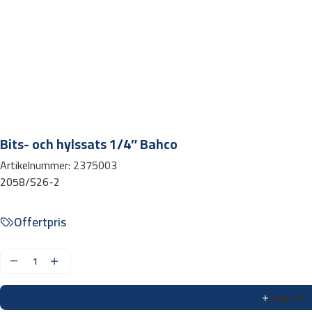
Bits- och hylssats 1/4″ Bahco
Artikelnummer:
2375003
2058/S26-2
Offertpris
B
i
Lägg till 
t