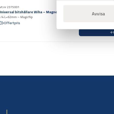
Art.nr 2375001
Universal bitshållare Wiha – Magnet
Avvisa
1/4 L=62mm – Magicflip
Offertpris