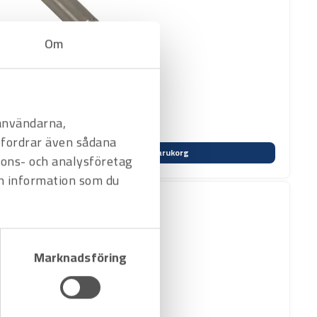
Om
 användarna,
befordrar även sådana
Varukorg
nnons- och analysföretag
n information som du
Marknadsföring