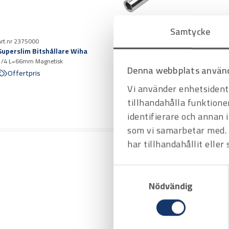
Samtycke
Art.nr 2375000
Superslim Bitshållare Wiha
1/4 L=66mm Magnetisk
Denna webbplats använd
Offertpris
Vi använder enhetsidenti
tillhandahålla funktione
identifierare och annan 
som vi samarbetar med. 
har tillhandahållit eller
Samtyckesval
Nödvändig