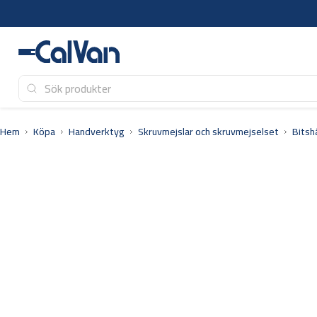
Hoppa
till
innehåll
Hem
Köpa
Handverktyg
Skruvmejslar och skruvmejselset
Bitsh