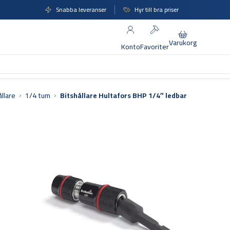
Snabba leveranser
Hyr till bra priser
Varukorg
Konto
Favoriter
ållare
1/4 tum
Bitshållare Hultafors BHP 1/4″ ledbar