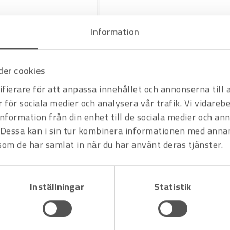
Information
Art.nr 2375007
er cookies
Bitshållare Wiha 1/4″ magnetisk
Längd 58 mm
fierare för att anpassa innehållet och annonserna till
Offertpris
Varukorg
r för sociala medier och analysera vår trafik. Vi vidare
information från din enhet till de sociala medier och a
Dessa kan i sin tur kombinera informationen med anna
 som de har samlat in när du har använt deras tjänster.
Inställningar
Statistik
Art.nr 2374999
Bitshållare Wiha magnetisk 1/4″