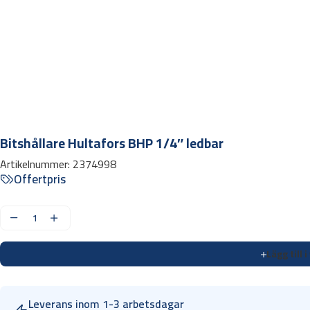
Bitshållare Hultafors BHP 1/4″ ledbar
Artikelnummer:
2374998
Offertpris
B
i
Lägg till 
t
s
h
Leverans inom 1-3 arbetsdagar
å