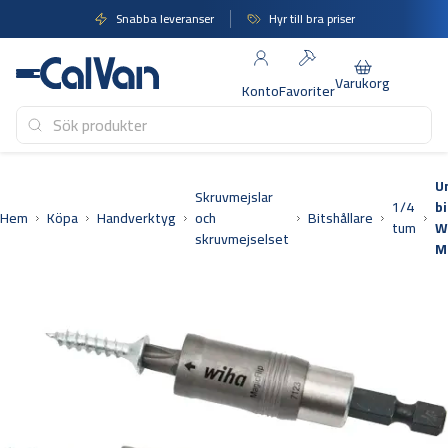
Hoppa
Snabba leveranser
Hyr till bra priser
till
innehåll
Varukorg
Konto
Favoriter
U
Skruvmejslar
1/4
bi
Hem
Köpa
Handverktyg
och
Bitshållare
tum
W
skruvmejselset
M