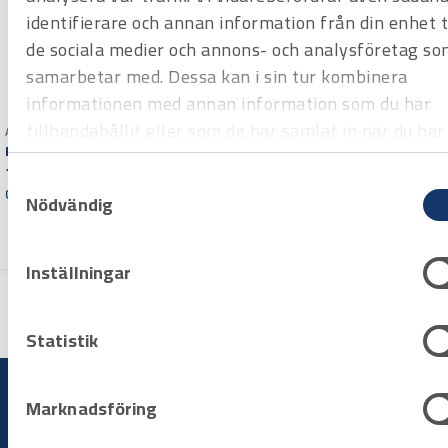
identifierare och annan information från din enhet ti
Art.nr 2374999
Bitshållare Wiha magnetisk
de sociala medier och annons- och analysföretag so
1/4″
samarbetar med. Dessa kan i sin tur kombinera
Offertpris
informationen med annan information som du har
Varuko
tillhandahållit eller som de har samlat in när du har
Art.nr 2374998
rg
Bitshållare Hultafors BHP
använt deras tjänster.
1/4″ ledbar
Samtyckesval
Offertpris
Nödvändig
Varuko
rg
Inställningar
Statistik
Marknadsföring