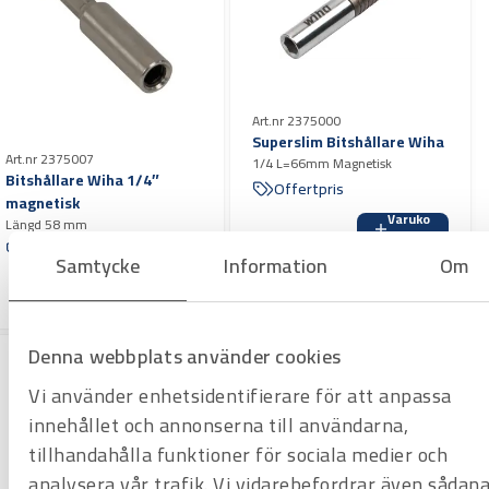
Art.nr 2375000
Superslim Bitshållare Wiha
Art.nr 2375007
1/4 L=66mm Magnetisk
Bitshållare Wiha 1/4″
Offertpris
magnetisk
Varuko
Längd 58 mm
rg
Offertpris
Samtycke
Information
Om
Varuko
rg
Denna webbplats använder cookies
Vi använder enhetsidentifierare för att anpassa
innehållet och annonserna till användarna,
tillhandahålla funktioner för sociala medier och
analysera vår trafik. Vi vidarebefordrar även sådan