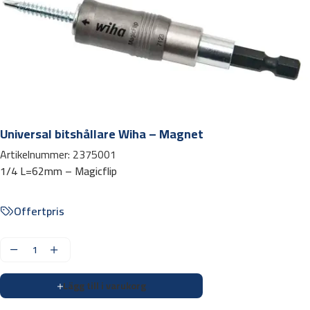
Universal bitshållare Wiha – Magnet
Artikelnummer:
2375001
1/4 L=62mm – Magicflip
Offertpris
U
n
Lägg till i varukorg
i
v