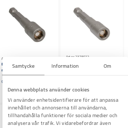
Art.nr 2378022
Art.nr 2375010
Bitshylsa Wiha 3/8″
Bitshylsa Wiha 7 mm
Samtycke
Information
Om
med magnet
magnetisk
Offertpris
1/4 tum utvändig sexkant
Offertpris
Varuko
rg
Denna webbplats använder cookies
Varuko
rg
Vi använder enhetsidentifierare för att anpassa
innehållet och annonserna till användarna,
tillhandahålla funktioner för sociala medier och
analysera vår trafik. Vi vidarebefordrar även