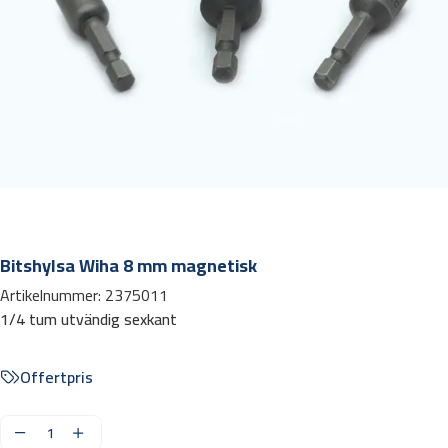
Bitshylsa Wiha 8 mm magnetisk
Artikelnummer:
2375011
1/4 tum utvändig sexkant
Offertpris
B