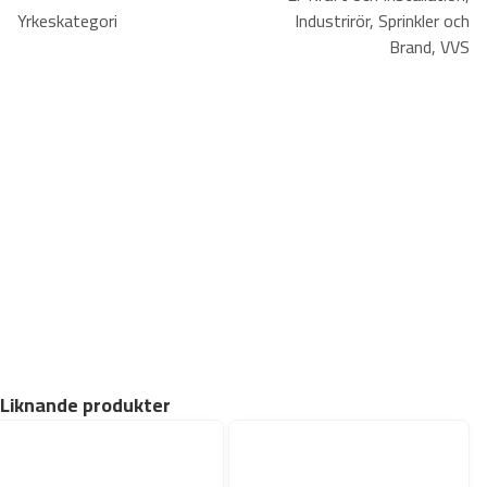
n
Yrkeskategori
Industrirör, Sprinkler och
Vikt 23 g
e
Brand, VVS
t
i
s
k
m
ä
n
g
d
Liknande produkter