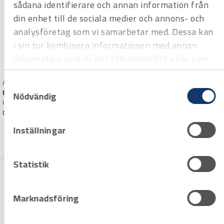
sådana identifierare och annan information från
din enhet till de sociala medier och annons- och
analysföretag som vi samarbetar med. Dessa kan
i sin tur kombinera informationen med annan
information som du har tillhandahållit eller som
de har samlat in när du har använt deras tjänster.
Art.nr 2375013
Samtyckesval
Art.nr 2375022
Bitshylsa Wiha 13 mm
Bitshylsa Wiha
Nödvändig
magnetisk
Invändig sexkant 1/4", invändig
1/4 tum utvändig sexkant
fyrkant 3/8"
Offertpris
Offertpris
Inställningar
Varuko
Varuko
rg
rg
Statistik
Marknadsföring