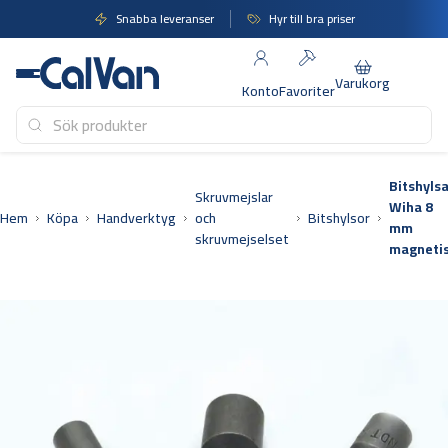
Hoppa
Snabba leveranser
Hyr till bra priser
till
innehåll
Varukorg
Konto
Favoriter
Bitshyls
Skruvmejslar
Wiha 8
Hem
Köpa
Handverktyg
och
Bitshylsor
mm
skruvmejselset
magneti