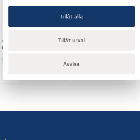
Tillåt alla
Art.nr 2375012
Tillåt urval
Bitshylsa Wiha 10 mm
Art.nr 2378020
Bitshylsa Wiha 1/4″
magnetisk
med magnet
1/4 tum utvändig sexkant
Offertpris
Offertpris
Avvisa
Varuko
Varuko
rg
rg