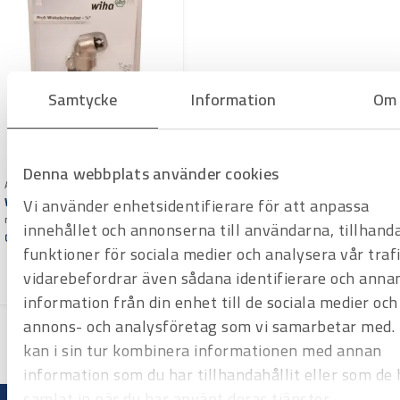
Samtycke
Information
Om
Denna webbplats använder cookies
Art.nr 2375099
Wiha vinkelväxel för bits
Vi använder enhetsidentifierare för att anpassa
med snabbyteshållare 1/4"
innehållet och annonserna till användarna, tillhand
Offertpris
funktioner för sociala medier och analysera vår trafi
Varuko
vidarebefordrar även sådana identifierare och anna
rg
information från din enhet till de sociala medier och
annons- och analysföretag som vi samarbetar med.
kan i sin tur kombinera informationen med annan
information som du har tillhandahållit eller som de 
samlat in när du har använt deras tjänster.