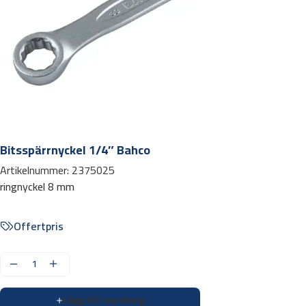
Bitsspärrnyckel 1/4″ Bahco
Artikelnummer:
2375025
ringnyckel 8 mm
Offertpris
B
i
Lägg till i varukorg
t