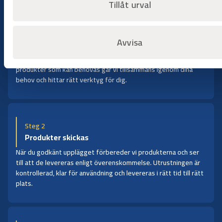
Steg 1
Tillåt urval
Beställningsförfrågan
Starta processen genom att skicka in din
beställningsförfrågan. Ange vilka produkter som behövs,
Avvisa
tidsperiod och leveransplats så tar vi snabbt fram ett tydligt
förslag med tillgänglighet och villkor. Vill du ha guide för vilka
produkter som kan behövas går vi tillsammans igenom dina
behov och hittar rätt verktyg för dig.
Steg 2
Produkter skickas
När du godkänt upplägget förbereder vi produkterna och ser
till att de levereras enligt överenskommelse. Utrustningen är
kontrollerad, klar för användning och levereras i rätt tid till rätt
plats.