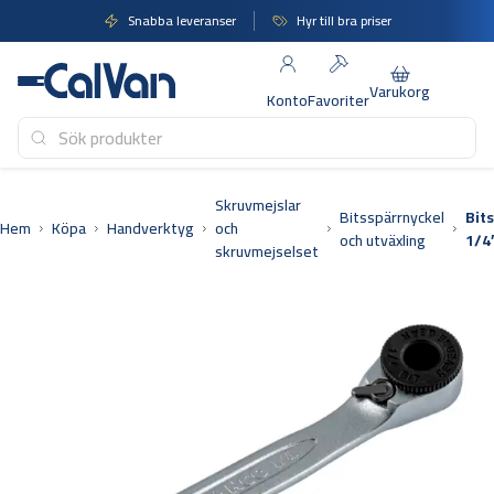
Hoppa
Snabba leveranser
Hyr till bra priser
till
innehåll
Varukorg
Konto
Favoriter
Skruvmejslar
Bitsspärrnyckel
Bit
Hem
Köpa
Handverktyg
och
och utväxling
1/4
skruvmejselset