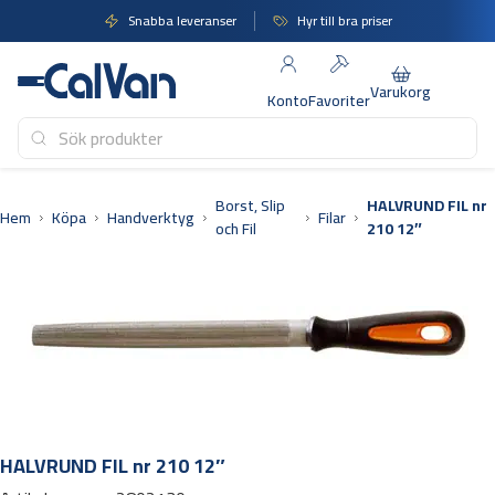
Hoppa
Snabba leveranser
Hyr till bra priser
till
innehåll
Varukorg
Konto
Favoriter
Borst, Slip
HALVRUND FIL nr
Hem
Köpa
Handverktyg
Filar
och Fil
210 12″
HALVRUND FIL nr 210 12″