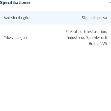
Specifikationer
Halvrund fil för filning av konkava och plana ytor samt större hål.
2
Huggning medelgrov.
1
0
Vad ska du göra
Slipa och putsa
1
2
El-Kraft och Installation,
"
Yrkeskategori
Industrirör, Sprinkler och
m
Brand, VVS
ä
n
g
d