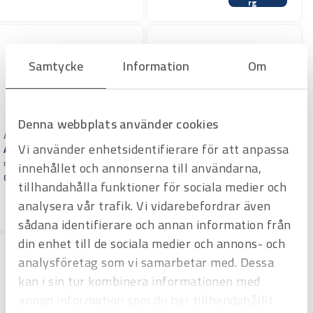
rg
Samtycke
Information
Om
Denna webbplats använder cookies
Art.nr 2801030
Art.nr 2802325
Vi använder enhetsidentifierare för att anpassa
ANSATSFIL nr 100 12″
RUND FIL nr 230 10″
medelgrov
medelgrov, inkl. skaft
innehållet och annonserna till användarna,
Offertpris
Offertpris
tillhandahålla funktioner för sociala medier och
Varuko
Varuko
analysera vår trafik. Vi vidarebefordrar även
rg
rg
sådana identifierare och annan information från
din enhet till de sociala medier och annons- och
analysföretag som vi samarbetar med. Dessa
kan i sin tur kombinera informationen med
annan information som du har tillhandahållit