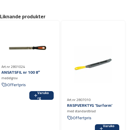
Liknande produkter
Art.nr 2801024
ANSATSFIL nr 100 8″
medelgrov
Offertpris
Varuko
rg
Art.nr 2807010
RASPVERKTYG ’Surform’
med standardblad
Offertpris
Varuko