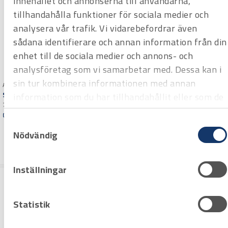
innehållet och annonserna till användarna,
tillhandahålla funktioner för sociala medier och
analysera vår trafik. Vi vidarebefordrar även
sådana identifierare och annan information från din
enhet till de sociala medier och annons- och
analysföretag som vi samarbetar med. Dessa kan i
sin tur kombinera informationen med annan
Art.nr 2603220
Art.nr 2603234
Snickarhammare Bahco
PLÅTSLAGARHAMMARE
information som du har tillhandahållit eller som de
730 g
vaughan
har samlat in när du har använt deras tjänster.
400g
Offertpris
Samtyckesval
Offertpris
Varuko
Nödvändig
rg
Varuko
rg
Inställningar
Statistik