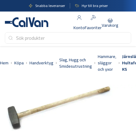
Hoppa
Snabba leveranser
Hyr till bra priser
till
innehåll
Varukorg
Konto
Favoriter
Hammare,
Järnsl
Slag, Hugg och
Hem
Köpa
Handverktyg
släggor
Hultaf
Smidesutrustning
och yxor
KS