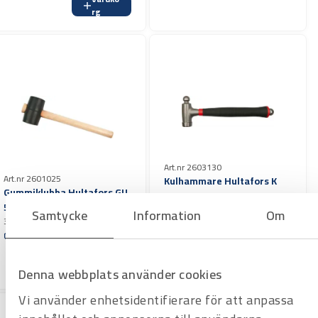
rg
Art.nr 2603130
Art.nr 2601025
Kulhammare Hultafors K
Gummiklubba Hultafors GU
600 L
55
T-block. 900 g
Samtycke
Information
Om
320 g
Offertpris
Offertpris
Varuko
Varuko
rg
rg
Denna webbplats använder cookies
Vi använder enhetsidentifierare för att anpassa