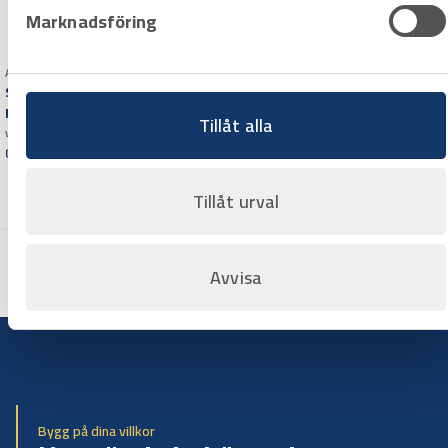
Marknadsföring
Art.nr 2603222
SNICKARHAMMARE Stanley
FAT MAX
Tillåt alla
vikt i huvudet 567 g
Offertpris
Varuko
Tillåt urval
rg
Avvisa
Bygg på dina villkor