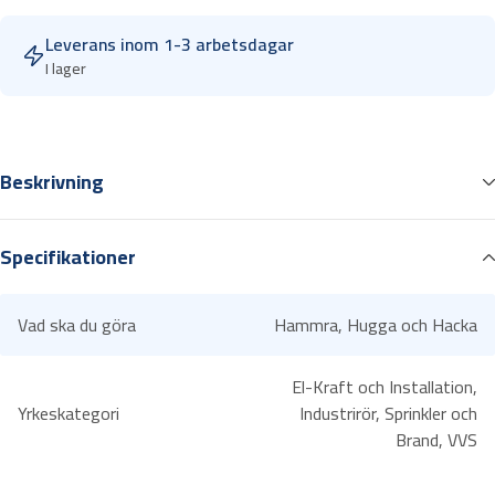
e
Leverans inom 1-3 arbetsdagar
s
I lager
h
a
m
m
Beskrivning
a
r
SMIDESHAMMARE Z-2000
e
Specifikationer
Smideshammare i blästrat och klarlackat smide, med härdad pen
H
och slagyta.
u
Träskaft av hickory. Smideshammare ZR 1000 har stålskaft med
l
Vad ska du göra
Hammra, Hugga och Hacka
gummihandtag.
t
Hammarens skalle är handsmidd med härdad pen och slagyta.
a
El-Kraft och Installation,
f
Yrkeskategori
Industrirör, Sprinkler och
o
Brand, VVS
r
s