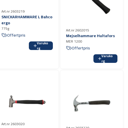
Art.nr 2603219
SNICKARHAMMARE L Bahco
ergo
775g
Art.nr 2602015
Offertpris
Mejselhammare Hultafors
MER 1200
Varuko
Offertpris
rg
Varuko
rg
Art.nr 2603020
Art.nr 2603220