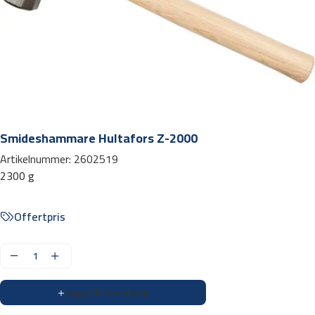
Smideshammare Hultafors Z-2000
Artikelnummer:
2602519
2300 g
Offertpris
S
m
Lägg till i varukorg
i
d