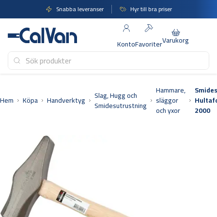
Hoppa
Snabba leveranser
Hyr till bra priser
till
innehåll
Varukorg
Konto
Favoriter
Hammare,
Smide
Slag, Hugg och
Hem
Köpa
Handverktyg
släggor
Hultaf
Smidesutrustning
och yxor
2000