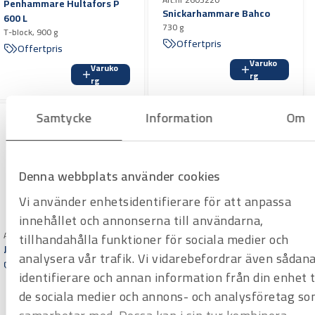
Penhammare Hultafors P
Snickarhammare Bahco
600 L
730 g
T-block, 900 g
Offertpris
Offertpris
Varuko
Varuko
rg
rg
Samtycke
Information
Om
Denna webbplats använder cookies
Vi använder enhetsidentifierare för att anpassa
innehållet och annonserna till användarna,
Art.nr 2601550
tillhandahålla funktioner för sociala medier och
Järnslägga Hultafors KS
analysera vår trafik. Vi vidarebefordrar även sådan
Offertpris
Art.nr 2602514
identifierare och annan information från din enhet ti
Smideshammare Hultafors
Varuko
de sociala medier och annons- och analysföretag so
ZR1000
rg
1375 g