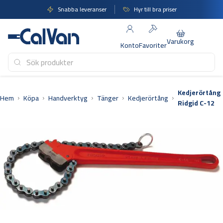
Hoppa
Snabba leveranser
Hyr till bra priser
till
innehåll
Varukorg
Konto
Favoriter
Kedjerörtång
Hem
Köpa
Handverktyg
Tänger
Kedjerörtång
Ridgid C-12