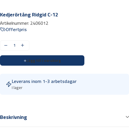
Kedjerörtång Ridgid C-12
Artikelnummer:
2406012
Offertpris
K
e
Lägg till i varukorg
d
j
e
Leverans inom 1-3 arbetsdagar
r
I lager
ö
r
t
å
Beskrivning
n
g