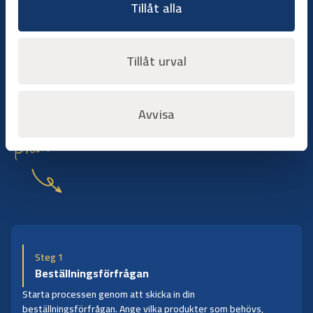
Tillåt alla
Bygg på dina villkor
Hyr när du behöver det
Hyr utrustning när arbetet kräver det, utan att binda kapital
Tillåt urval
eller hantera underhåll. Du väljer period, vi ser till att
maskinerna är redo att användas när du behöver dem.
Avvisa
Processen
Steg 1
Beställningsförfrågan
Starta processen genom att skicka in din
beställningsförfrågan. Ange vilka produkter som behövs,