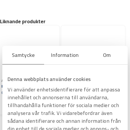
Liknande produkter
Samtycke
Information
Om
Denna webbplats använder cookies
Art.nr 2406024
Art.nr 2406036
Kedjerörtång Ridgid C-24
Kedjerörtång Ridgid C-36
Vi använder enhetsidentifierare för att anpassa
Offertpris
Offertpris
innehållet och annonserna till användarna,
Varuko
Varuko
tillhandahålla funktioner för sociala medier och
rg
rg
analysera vår trafik. Vi vidarebefordrar även
sådana identifierare och annan information från
din enhet till de sociala medier och annons- och