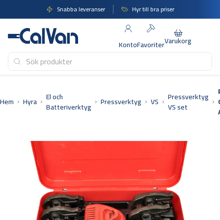
Hoppa
Snabba leveranser
Hyr till bra priser
till
innehåll
Varukorg
Konto
Favoriter
El och
Pressverktyg
Hem
Hyra
Pressverktyg
VS
Batteriverktyg
VS set