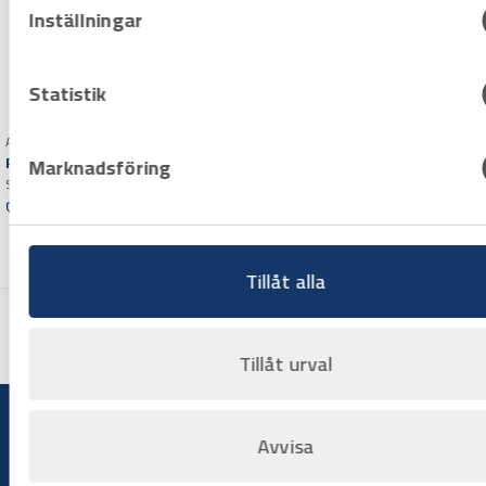
Inställningar
Statistik
Art.nr H1000925
Rörrulle till Scorp/Exact
Marknadsföring
Stor enkel – passar 220/360
Offertpris
Varuko
rg
Tillåt alla
Tillåt urval
Avvisa