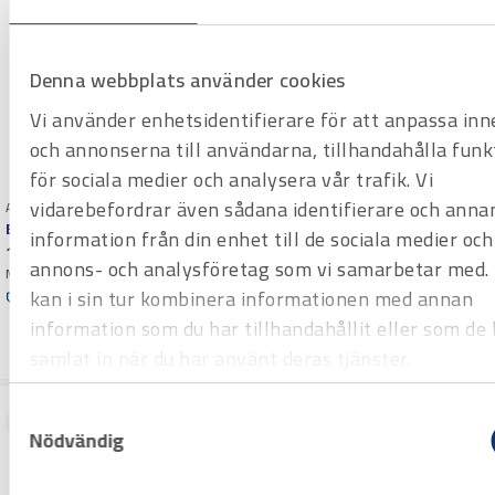
Denna webbplats använder cookies
Vi använder enhetsidentifierare för att anpassa inn
och annonserna till användarna, tillhandahålla funk
Art.nr H1000920
för sociala medier och analysera vår trafik. Vi
Rörrulle till Scorp/Exact
Stor dubbel – passar 220/360
vidarebefordrar även sådana identifierare och anna
Art.nr H1000330
Offertpris
Bandsåg Bomar PullDown
information från din enhet till de sociala medier och
120
Varuko
annons- och analysföretag som vi samarbetar med.
Manuell bandsåg från Bomar för
rg
kan i sin tur kombinera informationen med annan
enkel gerkapning. Lämplig för
Offertpris
metall-kapning samt gering upp
information som du har tillhandahållit eller som de 
Varuko
till 60° för max rör 120 mm.
rg
samlat in när du har använt deras tjänster.
Samtyckesval
Hyrprodukt
Nödvändig