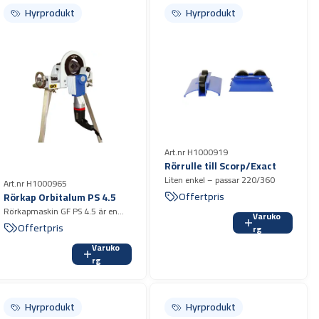
Nettovikt 1,7 kg
Hyrprodukt
Hyrprodukt
Ljudtrycksnivå 76 dB
Drifttemperatur -20 – + 60 C
Batterikapacitet 1,5 Ah
Art.nr H1000919
Rörrulle till Scorp/Exact
Liten enkel – passar 220/360
Art.nr H1000965
Offertpris
Rörkap Orbitalum PS 4.5
Rörkapmaskin GF PS 4.5 är en
Varuko
kompakt och lätt eldriven
Offertpris
rg
rörkapmaskin för kapning av i
Varuko
första hand tunnväggiga rostfria
rg
rör.
Hyrprodukt
Hyrprodukt