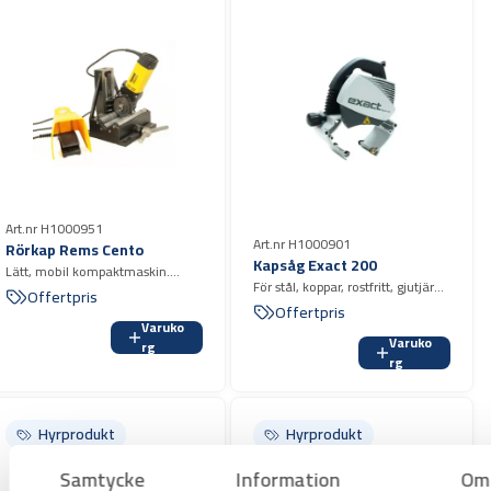
Art.nr H1000951
Art.nr H1000901
Rörkap Rems Cento
Kapsåg Exact 200
Lätt, mobil kompaktmaskin.
För stål, koppar, rostfritt, gjutjärn
Universell för kapning och
Offertpris
och plast 15-200 mm, godstj. 8
Offertpris
gradning av rör.
mm stål, plast 12 mm.
Varuko
Varuko
rg
rg
Hyrprodukt
Hyrprodukt
Samtycke
Information
Om