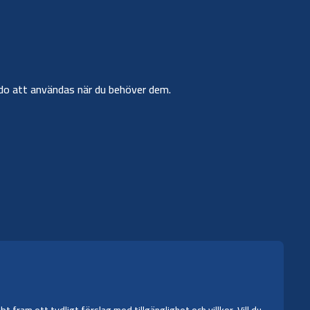
r redo att användas när du behöver dem.
fram ett tydligt förslag med tillgänglighet och villkor. Vill du