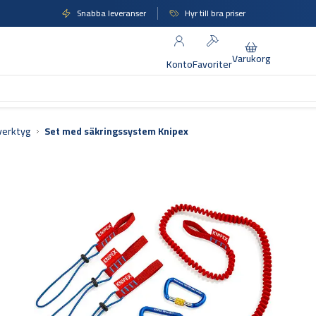
Snabba leveranser
Hyr till bra priser
Varukorg
Konto
Favoriter
verktyg
Set med säkringssystem Knipex