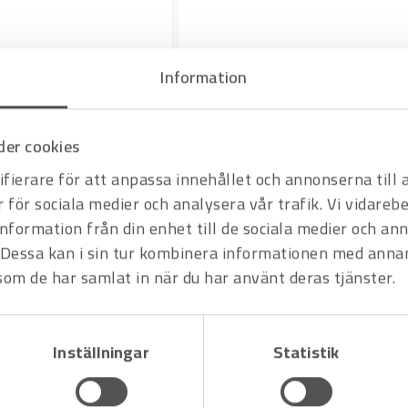
Information
Art.nr 2500001
Fånglina Knipex
Offertpris
er cookies
fierare för att anpassa innehållet och annonserna till
Varukorg
r för sociala medier och analysera vår trafik. Vi vidare
information från din enhet till de sociala medier och a
Dessa kan i sin tur kombinera informationen med anna
 som de har samlat in när du har använt deras tjänster.
Inställningar
Statistik