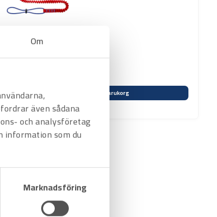
Om
Varukorg
 användarna,
befordrar även sådana
nnons- och analysföretag
n information som du
Marknadsföring