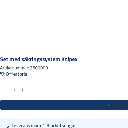
Set med säkringssystem Knipex
Artikelnummer:
2500000
Offertpris
S
e
Lägg till 
t
m
e
Leverans inom 1-3 arbetsdagar
d