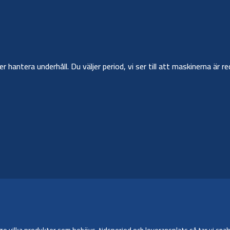
ler hantera underhåll. Du väljer period, vi ser till att maskinerna ä
 vilka produkter som behövs, tidsperiod och leveransplats så tar vi snabbt 