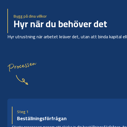
Bygg på dina villkor
Hyr när du behöver det
Hyr utrustning när arbetet kräver det, utan att binda kapital el
Processen
Steg 1
Beställningsförfrågan
Starta processen genom att skicka in din beställningsförfrågan. Ange