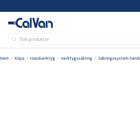
Hoppa
till
innehåll
Hem
Köpa
Handverktyg
Verktygssäkring
Säkringssystem hand