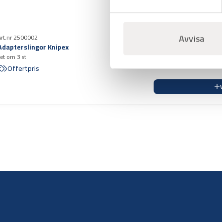
Avvisa
Art.nr 2500002
Adapterslingor Knipex
set om 3 st
Offertpris