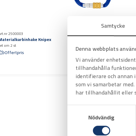
Samtycke
Art.nr 2500003
Materialkarbinhake Knipex
set om 2 st
Denna webbplats använd
Offertpris
Vi använder enhetsidenti
tillhandahålla funktione
identifierare och annan 
som vi samarbetar med. 
har tillhandahållit eller
Samtyckesval
Nödvändig