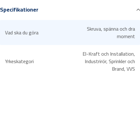
Stjärnskruvmejsel BAHCO för Phillips PH skruv. Rund klinga av
a
Specifikationer
specialhärdat vanadium extra stål. Svartoxiderad spets för
h
maximal
c
precision. Ergonomiskt utformat handtag.
o
Skruva, spänna och dra
Vad ska du göra
B
moment
E
-
El-Kraft och Installation,
8
Yrkeskategori
Industrirör, Sprinkler och
6
Brand, VVS
3
0
P
H
3
m
ä
n
g
d