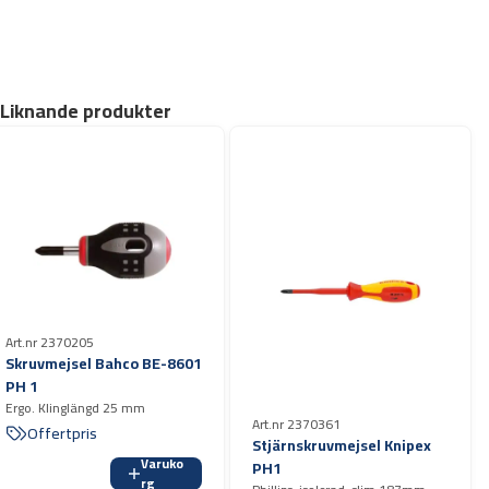
Liknande produkter
Art.nr 2370205
Skruvmejsel Bahco BE-8601
PH 1
Ergo. Klinglängd 25 mm
Art.nr 2370361
Offertpris
Stjärnskruvmejsel Knipex
Varuko
PH1
rg