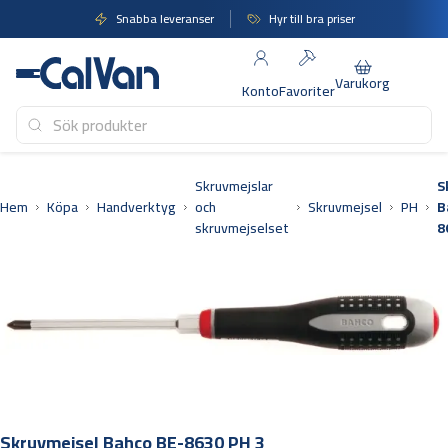
Hoppa
Snabba leveranser
Hyr till bra priser
till
innehåll
Varukorg
Konto
Favoriter
Skruvmejslar
S
Hem
Köpa
Handverktyg
och
Skruvmejsel
PH
B
skruvmejselset
8
Skruvmejsel Bahco BE-8630 PH 3