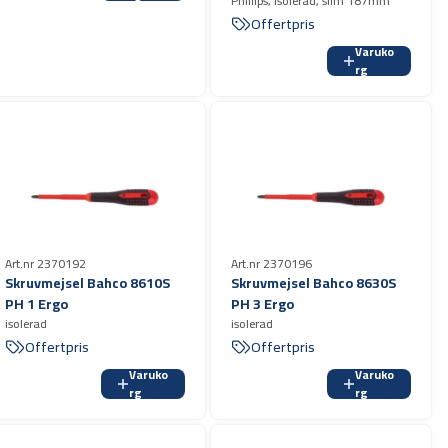
Phillips, isolerad, slim 187mm
Offertpris
Varuko
rg
Art.nr 2370192
Art.nr 2370196
Skruvmejsel Bahco 8610S
Skruvmejsel Bahco 8630S
PH 1 Ergo
PH 3 Ergo
isolerad
isolerad
Offertpris
Offertpris
Varuko
Varuko
rg
rg