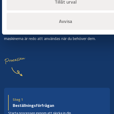
Tillåt urval
Bygg på dina villkor
Hyr när du behöver det
Avvisa
Hyr utrustning när arbetet kräver det, utan att binda kapital
eller hantera underhåll. Du väljer period, vi ser till att
maskinerna är redo att användas när du behöver dem.
Processen
Steg 1
Beställningsförfrågan
Starta processen genom att skicka in din