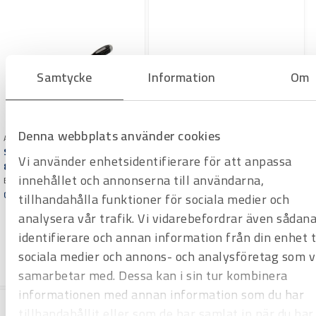
Samtycke
Information
Om
Denna webbplats använder cookies
Art.nr 2370221
Skruvmejsel Bahco BE-
Vi använder enhetsidentifierare för att anpassa
8620L PH 2
Art.nr 2370363
innehållet och annonserna till användarna,
Ergo. Klinglängd 200 mm
Stjärnskruvmejsel Knipex
tillhandahålla funktioner för sociala medier och
Offertpris
PH2
analysera vår trafik. Vi vidarebefordrar även sådan
Varuko
Phillips, isolerad, slim 212mm
rg
identifierare och annan information från din enhet ti
Offertpris
sociala medier och annons- och analysföretag som v
Varuko
rg
samarbetar med. Dessa kan i sin tur kombinera
informationen med annan information som du har
tillhandahållit eller som de har samlat in när du har