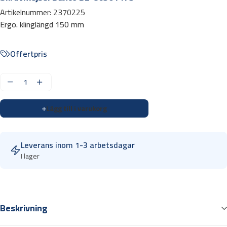
Artikelnummer:
2370225
Ergo. klinglängd 150 mm
Offertpris
S
k
Lägg till i varukorg
r
u
v
Leverans inom 1-3 arbetsdagar
m
I lager
e
j
s
e
Beskrivning
l
B