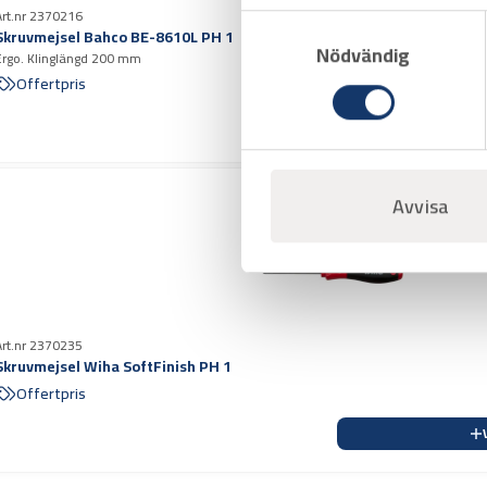
Art.nr 2370216
Samtyckesval
Skruvmejsel Bahco BE-8610L PH 1
Nödvändig
Ergo. Klinglängd 200 mm
Offertpris
Avvisa
Art.nr 2370235
Skruvmejsel Wiha SoftFinish PH 1
Offertpris