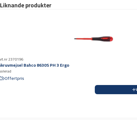
Liknande produkter
Art.nr 2370196
Skruvmejsel Bahco 8630S PH 3 Ergo
isolerad
Offertpris