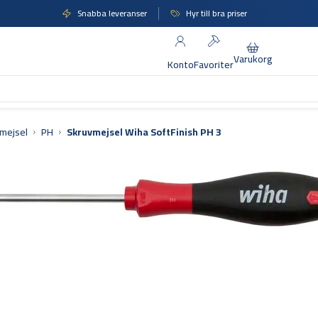
Snabba leveranser
Hyr till bra priser
Varukorg
Konto
Favoriter
mejsel
PH
Skruvmejsel Wiha SoftFinish PH 3