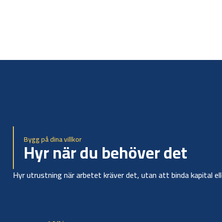
Bygg på dina villkor
Hyr när du behöver det
Hyr utrustning när arbetet kräver det, utan att binda kapital el