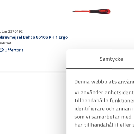
Art.nr 2370192
Skruvmejsel Bahco 8610S PH 1 Ergo
isolerad
Offertpris
Samtycke
Denna webbplats använd
Vi använder enhetsidenti
tillhandahålla funktione
identifierare och annan 
som vi samarbetar med. 
har tillhandahållit eller