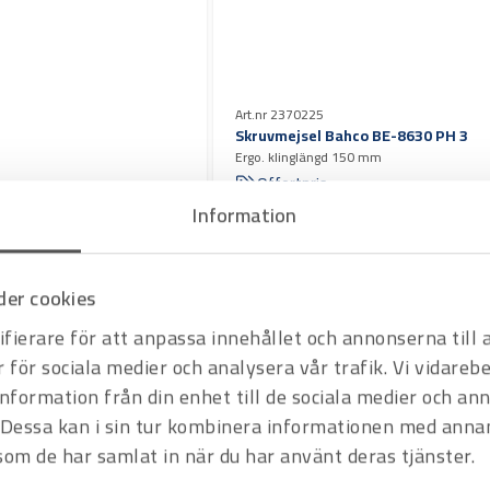
Art.nr 2370225
Skruvmejsel Bahco BE-8630 PH 3
Ergo. klinglängd 150 mm
Offertpris
Information
Varukorg
er cookies
fierare för att anpassa innehållet och annonserna till
r för sociala medier och analysera vår trafik. Vi vidare
information från din enhet till de sociala medier och a
Dessa kan i sin tur kombinera informationen med anna
Art.nr 2370237
 som de har samlat in när du har använt deras tjänster.
Skruvmejsel Wiha SoftFinish PH 2