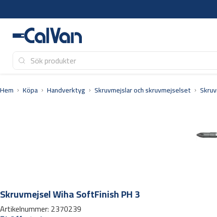
Hoppa
till
innehåll
Hem
Köpa
Handverktyg
Skruvmejslar och skruvmejselset
Skruv
Skruvmejsel Wiha SoftFinish PH 3
Artikelnummer:
2370239