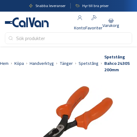
Hoppa
Snabba leveranser
Hyr till bra priser
till
innehåll
Varukorg
Konto
Favoriter
Spetstång
Hem
Köpa
Handverktyg
Tänger
Spetstång
Bahco 2430S
200mm