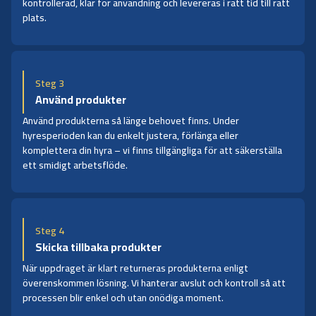
kontrollerad, klar för användning och levereras i rätt tid till rätt
plats.
Steg 3
Använd produkter
Använd produkterna så länge behovet finns. Under
hyresperioden kan du enkelt justera, förlänga eller
komplettera din hyra – vi finns tillgängliga för att säkerställa
ett smidigt arbetsflöde.
Steg 4
Skicka tillbaka produkter
När uppdraget är klart returneras produkterna enligt
överenskommen lösning. Vi hanterar avslut och kontroll så att
processen blir enkel och utan onödiga moment.