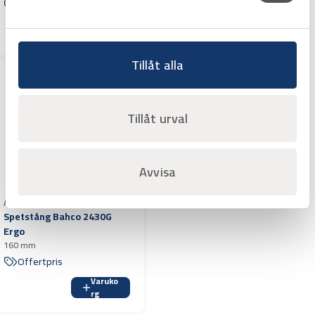
Offertpris
Offertpris
Varuko
Varuko
rg
rg
Tillåt alla
Tillåt urval
Avvisa
Art.nr 2453717
Spetstång Bahco 2430G
Ergo
160 mm
Offertpris
Varuko
rg