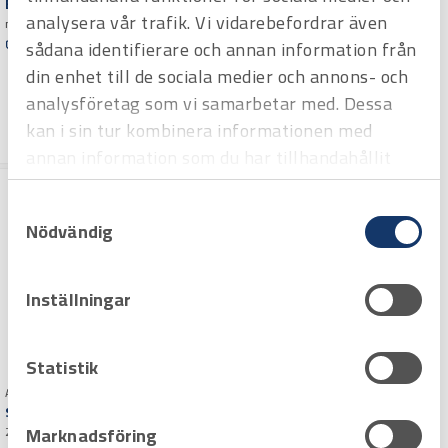
Electric 200 mm
Art.nr 2453720
analysera vår trafik. Vi vidarebefordrar även
med böjd egg. Isolerad
Spetstång Wiha Industrial
sådana identifierare och annan information från
Offertpris
Electric 200mm
Isolerad
din enhet till de sociala medier och annons- och
Varuko
Offertpris
rg
analysföretag som vi samarbetar med. Dessa
Varuko
kan i sin tur kombinera informationen med
rg
annan information som du har tillhandahållit
eller som de har samlat in när du har använt
Samtyckesval
deras tjänster.
Nödvändig
Inställningar
Statistik
Art.nr 2453723
Art.nr 2453724
Spetstång Knipex 200 mm
Spetstång Knipex 200 mm
Marknadsföring
200 mm
200 mm