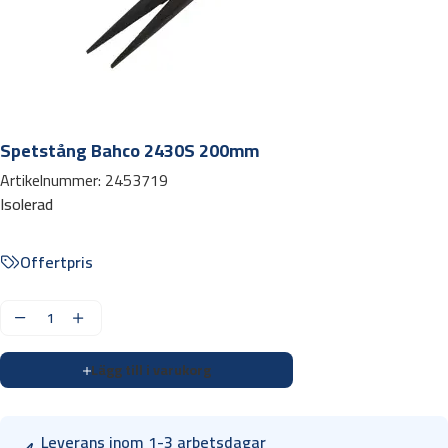
Spetstång Bahco 2430S 200mm
Artikelnummer:
2453719
Isolerad
Offertpris
S
p
Lägg till i varukorg
e
t
s
Leverans inom 1-3 arbetsdagar