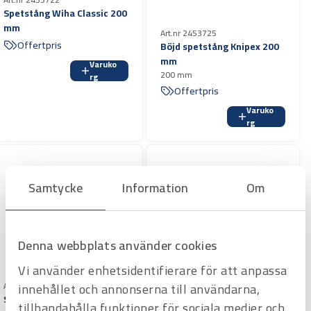
Spetstång Wiha Classic 200
mm
Art.nr 2453725
Offertpris
Böjd spetstång Knipex 200
mm
Varuko
200 mm
rg
Offertpris
Varuko
rg
Samtycke
Information
Om
Denna webbplats använder cookies
Vi använder enhetsidentifierare för att anpassa
innehållet och annonserna till användarna,
Art.nr 2453718
Spetstång Wiha Industrial
tillhandahålla funktioner för sociala medier och