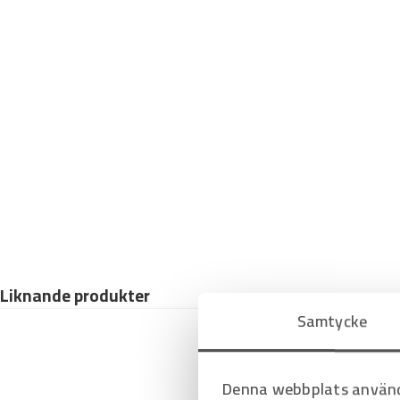
-
9
7
8
0
m
ä
n
g
d
Liknande produkter
Samtycke
Denna webbplats använd