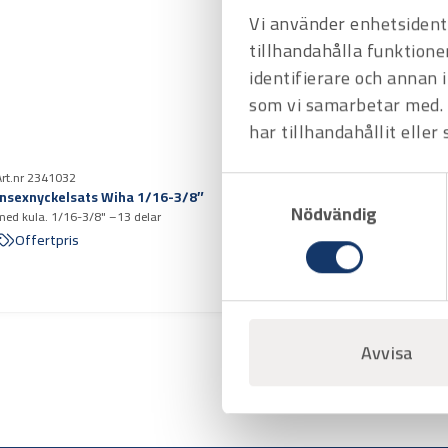
Vi använder enhetsidenti
tillhandahålla funktione
identifierare och annan 
som vi samarbetar med. 
har tillhandahållit eller
Art.nr 2341032
Samtyckesval
Insexnyckelsats Wiha 1/16-3/8″
Nödvändig
med kula. 1/16-3/8" –13 delar
Offertpris
Avvisa