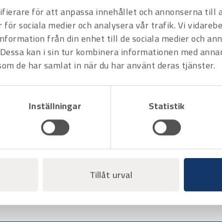
fierare för att anpassa innehållet och annonserna till
r för sociala medier och analysera vår trafik. Vi vidare
information från din enhet till de sociala medier och a
Art.nr 2342017
Dessa kan i sin tur kombinera informationen med anna
Insexnyckelsats Bahco BE-9785
 som de har samlat in när du har använt deras tjänster.
med kula. 1/16-3/8" – 12 delar
Offertpris
Inställningar
Statistik
Varukorg
Tillåt urval