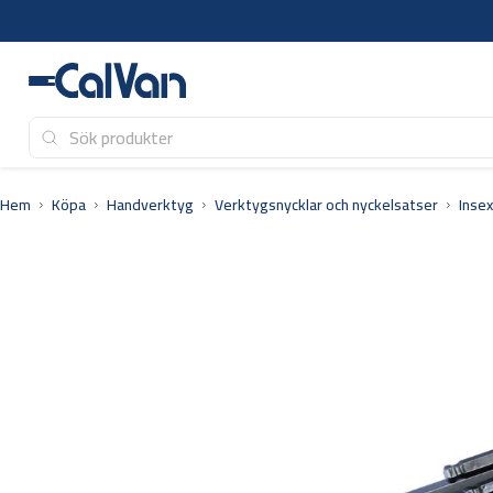
Hoppa
till
innehåll
Hem
Köpa
Handverktyg
Verktygsnycklar och nyckelsatser
Inse