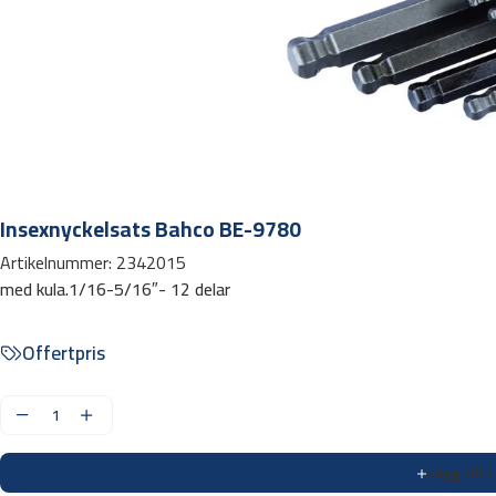
Insexnyckelsats Bahco BE-9780
Artikelnummer:
2342015
med kula.1/16-5/16″- 12 delar
Offertpris
I
n
Lägg till 
s