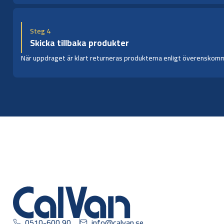
Steg 4
Skicka tillbaka produkter
När uppdraget är klart returneras produkterna enligt överenskommen
0510-600 90
info@calvan.se