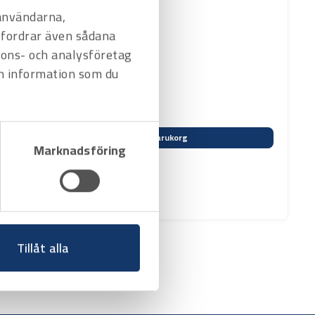
 användarna,
befordrar även sådana
nnons- och analysföretag
n information som du
Varukorg
Marknadsföring
Tillåt alla