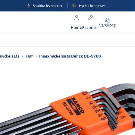
Snabba leveranser
Hyr till bra priser
Varukorg
Konto
Favoriter
xnyckelsats
Tum
Insexnyckelsats Bahco BE-9780